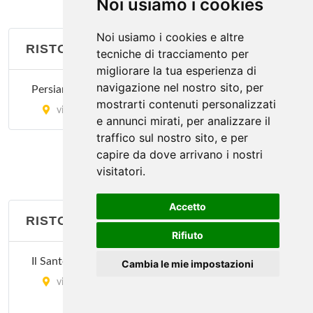
Noi usiamo i cookies
via Vitruvio 30, Milano
Noi usiamo i cookies e altre
RISTORANTI ETNICI
tecniche di tracciamento per
Le Due Specialità
migliorare la tua esperienza di
via Sartirana 1, Milano
navigazione nel nostro sito, per
Persian Red Rose
mostrarti contenuti personalizzati
via Tortona 20, Milano
e annunci mirati, per analizzare il
traffico sul nostro sito, e per
capire da dove arrivano i nostri
visitatori.
Accetto
RISTORANTI FRANCESI
Rifiuto
Il Santo Bevitore
Cambia le mie impostazioni
via Aleardo Aleardi 22, Milano