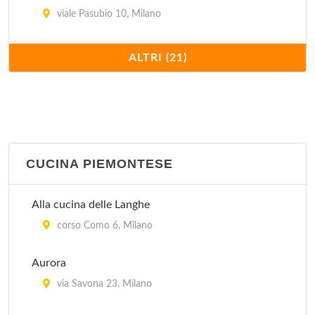
viale Pasubio 10, Milano
Antico Ristorante Boeucc
ALTRI (21)
piazza Belgioioso 2, Milano
Arlati
via Alberto Nota 47, Milano
CUCINA PIEMONTESE
Cantina Piemontese
via Laghetto 11, Milano
Alla cucina delle Langhe
Casa Fontana 23 Risotti
corso Como 6, Milano
piazza Carbonari 5, Milano
Aurora
Da Berti
via Savona 23, Milano
via Francesco Algarotti 20, Milano