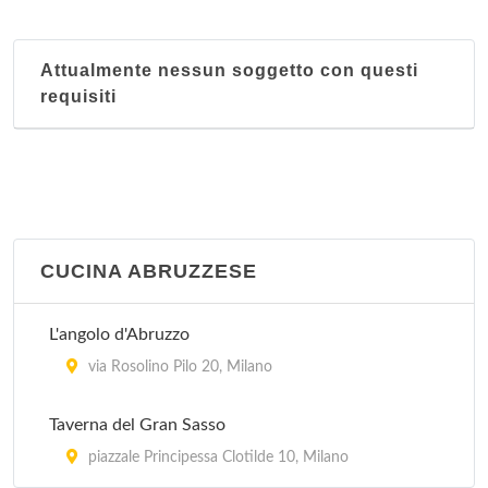
via Ambrogio Bergognone 31, Milano
Attualmente nessun soggetto con questi
Ai Corsari
requisiti
viale Corsica 48, Milano
Ai Giardini
via Lodovico Settala 2, Milano
Ai Tre Pini
CUCINA ABRUZZESE
via Tullo Morgagni 19, Milano
L'angolo d'Abruzzo
Al Bimbo
via Rosolino Pilo 20, Milano
via Marcantonio dal Re 38, Milano
Taverna del Gran Sasso
piazzale Principessa Clotilde 10, Milano