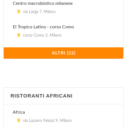
Centro macrobiotico milanese
via Larga 7, Milano
El Tropico Latino - corso Como
corso Como 2, Milano
Govinda
ALTRI (22)
via Valpetrosa 3/5, Milano
Ikos - Il Circolo della Natura
via Giovanni Boccaccio 4, Milano
RISTORANTI AFRICANI
Il Girasole
via Cesariano 14, Milano
Africa
Il Melograno
via Lazzaro Palazzi 9, Milano