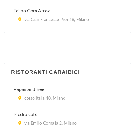
Feijao Com Arroz
via Gian Francesco Pizzi 18, Milano
Garota De Ipanema
via General Giuseppe Govone 42, Milano
Oficina Do Sabor
via Gaetana Agnesi 17, Milano
RISTORANTI CARAIBICI
Picanha' s Churrascaria
Papas and Beer
piazzale Lorenzo Lotto 14, Milano
corso Italia 40, Milano
Rio's
Piedra cafè
via Abbadesse 30, Milano
via Emilio Cornalia 2, Milano