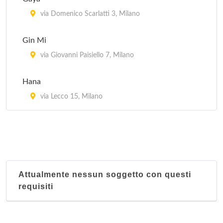
Kota Radja
via Domenico Scarlatti 3, Milano
piazzale Francesco Baracca 6, Milano
Gin Mi
Lon Fon
via Giovanni Paisiello 7, Milano
via Lazzaretto 10, Milano
Hana
Mei Lin
via Lecco 15, Milano
via San Giovanni sul Muro 13, Milano
Attualmente nessun soggetto con questi
requisiti