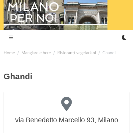
Home
Mangiare e bere
Ristoranti vegetariani
Ghandi
Ghandi
via Benedetto Marcello 93, Milano