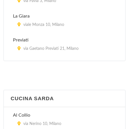
via Pavia 3, Milano
La Giara
viale Monza 10, Milano
Previati
via Gaetano Previati 21, Milano
Trotter
via Paolo Rembrandt 56, Milano
CUCINA SARDA
Al Collio
via Nerino 10, Milano