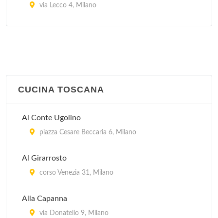
via Lecco 4, Milano
Il Merluzzo Felice
viale Lazzaro Papi 6, Milano
Pirandello
viale Gian Galeazzo 6, Milano
CUCINA TOSCANA
Trinacria
Al Conte Ugolino
via Savona 57, Milano
piazza Cesare Beccaria 6, Milano
Al Girarrosto
corso Venezia 31, Milano
Alla Capanna
via Donatello 9, Milano