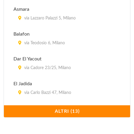
via Vincenzo Monti 16, Milano
Asmara
Innocenti Evasioni
via Lazzaro Palazzi 5, Milano
via Bindellina , Milano
Balafon
Joia
via Teodosio 6, Milano
via Panfilo Castaldi 18, Milano
Dar El Yacout
via Cadore 23/25, Milano
El Jadida
via Carlo Bazzi 47, Milano
Il Moresco
ALTRI (13)
corso Sempione 12, Milano
Keren