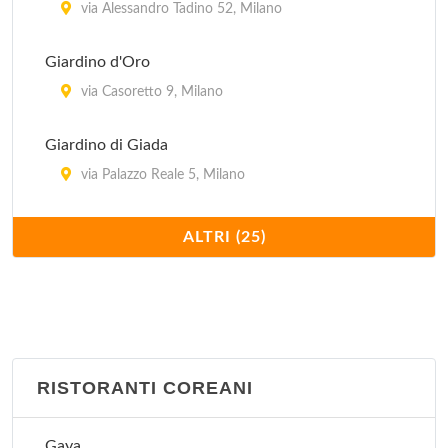
via Alessandro Tadino 52, Milano
Giardino d'Oro
via Casoretto 9, Milano
Giardino di Giada
via Palazzo Reale 5, Milano
Hong Kong
ALTRI (25)
via Giovanni Schiapparelli 5, Milano
Imperiale
via Plinio 30, Milano
RISTORANTI COREANI
Jubin
via Bramante 26, Milano
Gaya