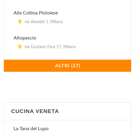
Alla Collina Pistoiese
via Amedei 1, Milano
Altopascio
via Gustavo Fara 17, Milano
Antica Pizzera Fiorentina
ALTRI (27)
viale Bligny 41, Milano
Bagutta
via Bagutta 14, Milano
CUCINA VENETA
Cavallini
via Mauro Macchi 2, Milano
La Tana del Lupo