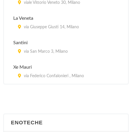
Coco Pazzo
viale Vittorio Veneto 30, Milano
via Durini 26, Milano
La Veneta
Da Bimbi
via Giuseppe Giusti 14, Milano
viale Abruzzi 33, Milano
Santini
Da Costantino
via San Marco 3, Milano
corso Lodi 3, Milano
Xe Mauri
via Federico Confalonieri , Milano
ENOTECHE