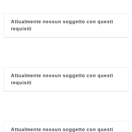
via Marcello Malpighi 7, Milano
Attualmente nessun soggetto con questi
Kilimangiaro
requisiti
via Felice Casati 7, Milano
King's and Queen's
via Panfilo Castaldi 28, Milano
Mar Rosso
Attualmente nessun soggetto con questi
via Marco Aurelio 8, Milano
requisiti
Massawa
via Giuseppe Sirtori 6, Milano
Attualmente nessun soggetto con questi