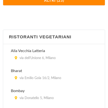
ALTRI (23)
via Arnolfo di Cambio 1/A, Milano
Cavallini
via Mauro Macchi 2, Milano
RISTORANTI VEGETARIANI
Charleston
piazza Liberty 8, Milano
Alla Vecchia Latteria
Ditirambo
via dell'Unione 6, Milano
via Garigliano 12, Milano
Bharat
Globe
via Emilio Gola 16/2, Milano
piazza Cinque Giornate 1, Milano
Bombay
Il Sole
via Donatello 5, Milano
via Curtatone 5, Milano