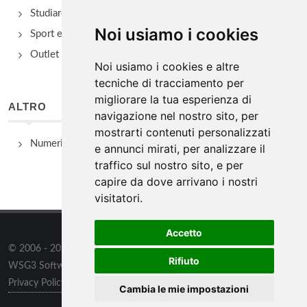
Studiare
Noi usiamo i cookies
Sport e Benessere
Outlet e spacci aziendali
Noi usiamo i cookies e altre
tecniche di tracciamento per
migliorare la tua esperienza di
ALTRO
navigazione nel nostro sito, per
mostrarti contenuti personalizzati
Numeri Utili
e annunci mirati, per analizzare il
traffico sul nostro sito, e per
capire da dove arrivano i nostri
visitatori.
Accetto
© 2006 - 2026
WSG3 STUDIO
tutti i diritti riservati. Powered by
Rifiuto
WSG3 Software
Privacy Policy
/
Preferenze sui Cookies
Cambia le mie impostazioni
Informazioni
/
Contatti
/
Sitemap