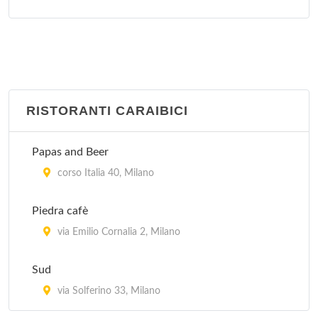
Garota De Ipanema
via General Giuseppe Govone 42, Milano
Oficina Do Sabor
via Gaetana Agnesi 17, Milano
RISTORANTI CARAIBICI
Picanha' s Churrascaria
Papas and Beer
piazzale Lorenzo Lotto 14, Milano
corso Italia 40, Milano
Rio's
Piedra cafè
via Abbadesse 30, Milano
via Emilio Cornalia 2, Milano
Village Brasil
Sud
via Gioacchino Murat 21, Milano
via Solferino 33, Milano