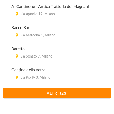
Al Cantinone - Antica Trattoria dei Magnani
via Agnello 19, Milano
Bacco Bar
via Marcona 1, Milano
Baretto
via Senato 7, Milano
Cantina della Vetra
via Pio IV 3, Milano
Cantine Isola
ALTRI (23)
via Arnolfo di Cambio 1/A, Milano
Cavallini