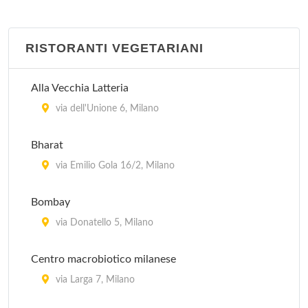
via Mauro Macchi 2, Milano
RISTORANTI VEGETARIANI
Charleston
piazza Liberty 8, Milano
Alla Vecchia Latteria
Ditirambo
via dell'Unione 6, Milano
via Garigliano 12, Milano
Bharat
Globe
via Emilio Gola 16/2, Milano
piazza Cinque Giornate 1, Milano
Bombay
Il Sole
via Donatello 5, Milano
via Curtatone 5, Milano
Centro macrobiotico milanese
via Larga 7, Milano