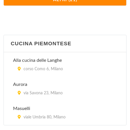
piazza Belgioioso 2, Milano
Arlati
via Alberto Nota 47, Milano
CUCINA PIEMONTESE
Cantina Piemontese
via Laghetto 11, Milano
Alla cucina delle Langhe
Casa Fontana 23 Risotti
corso Como 6, Milano
piazza Carbonari 5, Milano
Aurora
Da Berti
via Savona 23, Milano
via Francesco Algarotti 20, Milano
Masuelli
Da Francesca
viale Umbria 80, Milano
viale Argonne 32, Milano