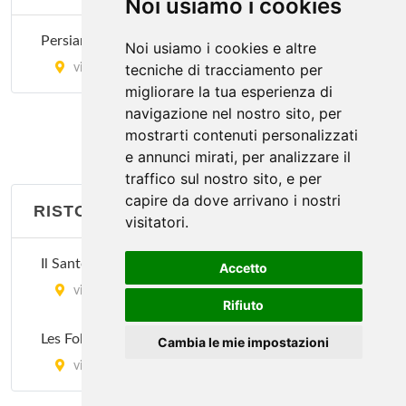
Noi usiamo i cookies
via Sartirana 1, Milano
Persian Red Rose
Noi usiamo i cookies e altre
tecniche di tracciamento per
via Tortona 20, Milano
migliorare la tua esperienza di
navigazione nel nostro sito, per
mostrarti contenuti personalizzati
e annunci mirati, per analizzare il
traffico sul nostro sito, e per
capire da dove arrivano i nostri
RISTORANTI FRANCESI
visitatori.
Il Santo Bevitore
Accetto
via Aleardo Aleardi 22, Milano
Rifiuto
Les Folies
Cambia le mie impostazioni
via Francesco Ferruccio 22, Milano