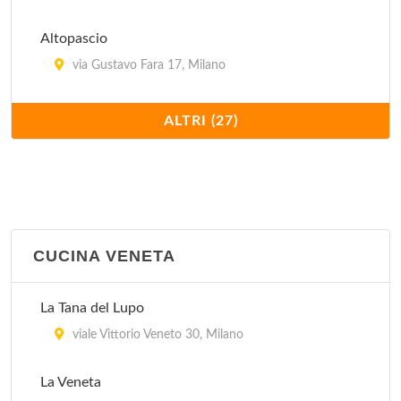
Altopascio
via Gustavo Fara 17, Milano
Antica Pizzera Fiorentina
ALTRI (27)
viale Bligny 41, Milano
Bagutta
via Bagutta 14, Milano
CUCINA VENETA
Cavallini
via Mauro Macchi 2, Milano
La Tana del Lupo
Coco Pazzo
viale Vittorio Veneto 30, Milano
via Durini 26, Milano
La Veneta