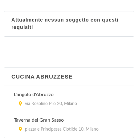
via Ambrogio Bergognone 31, Milano
Attualmente nessun soggetto con questi
Ai Corsari
requisiti
viale Corsica 48, Milano
Ai Giardini
via Lodovico Settala 2, Milano
Ai Tre Pini
CUCINA ABRUZZESE
via Tullo Morgagni 19, Milano
L'angolo d'Abruzzo
Al Bimbo
via Rosolino Pilo 20, Milano
via Marcantonio dal Re 38, Milano
Taverna del Gran Sasso
piazzale Principessa Clotilde 10, Milano