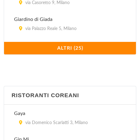
via Casoretto 9, Milano
Giardino di Giada
via Palazzo Reale 5, Milano
Hong Kong
ALTRI (25)
via Giovanni Schiapparelli 5, Milano
Imperiale
via Plinio 30, Milano
RISTORANTI COREANI
Jubin
via Bramante 26, Milano
Gaya
Kota Radja
via Domenico Scarlatti 3, Milano
piazzale Francesco Baracca 6, Milano
Gin Mi