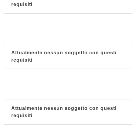
requisiti
via Felice Casati 7, Milano
King's and Queen's
via Panfilo Castaldi 28, Milano
Mar Rosso
Attualmente nessun soggetto con questi
via Marco Aurelio 8, Milano
requisiti
Massawa
via Giuseppe Sirtori 6, Milano
Attualmente nessun soggetto con questi
requisiti