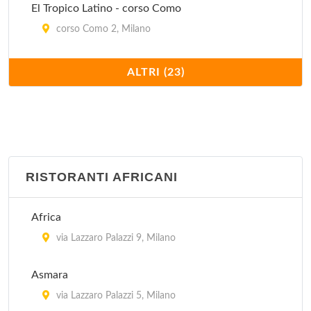
El Tropico Latino - corso Como
corso Como 2, Milano
Ghandi
ALTRI (23)
via Benedetto Marcello 93, Milano
Govinda
via Valpetrosa 3/5, Milano
RISTORANTI AFRICANI
Ikos - Il Circolo della Natura
via Giovanni Boccaccio 4, Milano
Africa
Il Girasole
via Lazzaro Palazzi 9, Milano
via Cesariano 14, Milano
Asmara
Il Melograno
via Lazzaro Palazzi 5, Milano