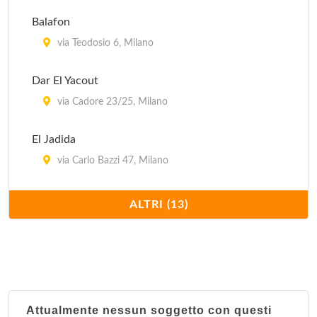
via Vincenzo Monti 16, Milano
Balafon
Innocenti Evasioni
via Teodosio 6, Milano
via Bindellina , Milano
Dar El Yacout
via Cadore 23/25, Milano
El Jadida
via Carlo Bazzi 47, Milano
Il Moresco
ALTRI (13)
corso Sempione 12, Milano
Keren
via Marcello Malpighi 7, Milano
Attualmente nessun soggetto con questi
Kilimangiaro