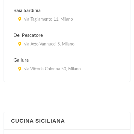
Baia Sardinia
via Tagliamento 11, Milano
Del Pescatore
via Atto Vannucci 5, Milano
Gallura
via Vittoria Colonna 50, Milano
Il Veliero 23
viale Puglie 23, Milano
La Piazzetta
via Goffredo Sigieri 10, Milano
CUCINA SICILIANA