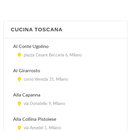
viale Lazzaro Papi 6, Milano
Pirandello
viale Gian Galeazzo 6, Milano
CUCINA TOSCANA
Trinacria
Al Conte Ugolino
via Savona 57, Milano
piazza Cesare Beccaria 6, Milano
Al Girarrosto
corso Venezia 31, Milano
Alla Capanna
via Donatello 9, Milano
Alla Collina Pistoiese
via Amedei 1, Milano