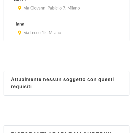
Lon Fon
via Giovanni Paisiello 7, Milano
via Lazzaretto 10, Milano
Hana
Mei Lin
via Lecco 15, Milano
via San Giovanni sul Muro 13, Milano
Attualmente nessun soggetto con questi
requisiti