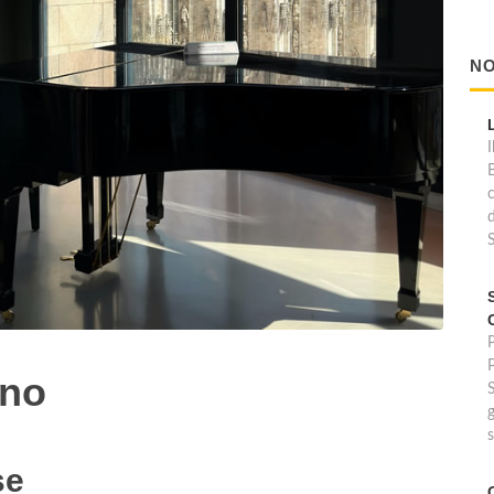
NO
I
d
P
ano
g
se