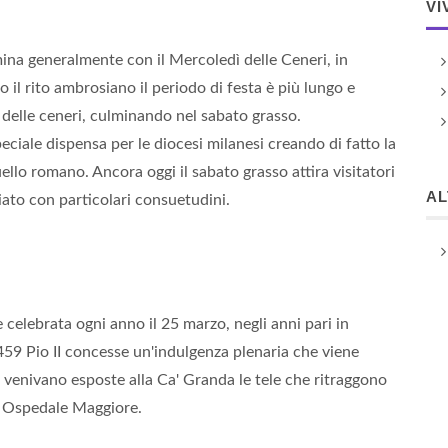
VI
mina generalmente con il Mercoledì delle Ceneri, in
 il rito ambrosiano il periodo di festa è più lungo e
 delle ceneri, culminando nel sabato grasso.
ale dispensa per le diocesi milanesi creando di fatto la
ello romano. Ancora oggi il sabato grasso attira visitatori
A
iato con particolari consuetudini.
 celebrata ogni anno il 25 marzo, negli anni pari in
459 Pio II concesse un'indulgenza plenaria che viene
venivano esposte alla Ca' Granda le tele che ritraggono
me Ospedale Maggiore.