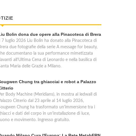
TIZIE
Liu Bolin dona due opere alla Pinacoteca di Brera
l 7 luglio 2026 Liu Bolin ha donato alla Pinacoteca di
Brera due fotografie della serie A message for beauty,
che documentano la sua performance mimetizzata
avanti all'Ultima Cena di Leonardo e nella basilica di
Santa Maria delle Grazie a Milano.
Sougwen Chung tra ghiacciai e robot a Palazzo
Citterio
Per Body Machine (Meridians), in mostra al ledwall di
alazzo Citterio dal 23 aprile al 14 luglio 2026,
Sougwen Chung ha trasformato un'immersione tra i
hiacci e dati del corpo in un'installazione di luce,
suono e movimento. Ingresso gratuito.
Quando Milano Cura l'Europa: La Rete MetabERN