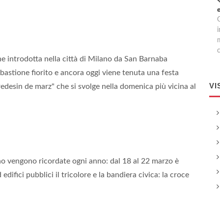
G
c
nne introdotta nella città di Milano da San Barnaba
l bastione fiorito e ancora oggi viene tenuta una festa
VI
edesin de marz" che si svolge nella domenica più vicina al
o vengono ricordate ogni anno: dal 18 al 22 marzo è
difici pubblici il tricolore e la bandiera civica: la croce