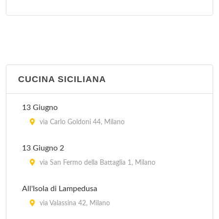
Il Veliero 23
viale Puglie 23, Milano
La Piazzetta
via Goffredo Sigieri 10, Milano
CUCINA SICILIANA
13 Giugno
via Carlo Goldoni 44, Milano
13 Giugno 2
via San Fermo della Battaglia 1, Milano
All'Isola di Lampedusa
via Valassina 42, Milano