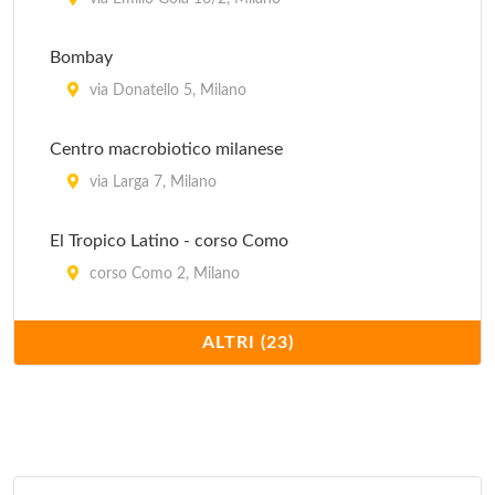
Globe
piazza Cinque Giornate 1, Milano
Bombay
Il Sole
via Donatello 5, Milano
via Curtatone 5, Milano
Centro macrobiotico milanese
via Larga 7, Milano
El Tropico Latino - corso Como
corso Como 2, Milano
Ghandi
ALTRI (23)
via Benedetto Marcello 93, Milano
Govinda
via Valpetrosa 3/5, Milano