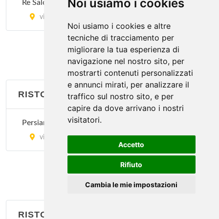
Noi usiamo i cookies
Re Salomone
Il Moro 2
via Giorgio Washington 9, Milano
Noi usiamo i cookies e altre
via Andrea Salaino 12, Milano
tecniche di tracciamento per
migliorare la tua esperienza di
Istambul
navigazione nel nostro sito, per
mostrarti contenuti personalizzati
via Vitruvio 30, Milano
e annunci mirati, per analizzare il
RISTORANTI ETNICI
traffico sul nostro sito, e per
Le Due Specialità
capire da dove arrivano i nostri
via Sartirana 1, Milano
visitatori.
Persian Red Rose
via Tortona 20, Milano
Accetto
Rifiuto
Cambia le mie impostazioni
RISTORANTI FRANCESI