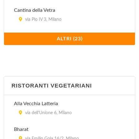
Cantina della Vetra
via Pio IV 3, Milano
Cantine Isola
ALTRI (23)
via Arnolfo di Cambio 1/A, Milano
Cavallini
via Mauro Macchi 2, Milano
RISTORANTI VEGETARIANI
Charleston
piazza Liberty 8, Milano
Alla Vecchia Latteria
Ditirambo
via dell'Unione 6, Milano
via Garigliano 12, Milano
Bharat
via Emilio Gola 16/2, Milano