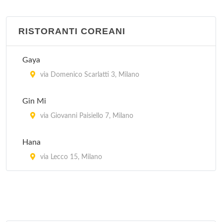
via Plinio 30, Milano
RISTORANTI COREANI
Jubin
via Bramante 26, Milano
Gaya
Kota Radja
via Domenico Scarlatti 3, Milano
piazzale Francesco Baracca 6, Milano
Gin Mi
Lon Fon
via Giovanni Paisiello 7, Milano
via Lazzaretto 10, Milano
Hana
Mei Lin
via Lecco 15, Milano
via San Giovanni sul Muro 13, Milano