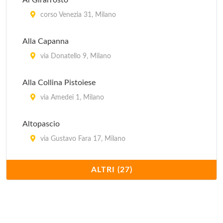
Al Girarrosto
corso Venezia 31, Milano
Alla Capanna
via Donatello 9, Milano
Alla Collina Pistoiese
via Amedei 1, Milano
Altopascio
via Gustavo Fara 17, Milano
Antica Pizzera Fiorentina
ALTRI (27)
viale Bligny 41, Milano
Bagutta
via Bagutta 14, Milano