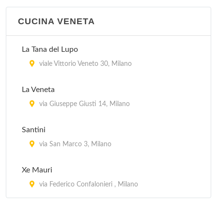
CUCINA VENETA
Cavallini
via Mauro Macchi 2, Milano
La Tana del Lupo
Coco Pazzo
viale Vittorio Veneto 30, Milano
via Durini 26, Milano
La Veneta
Da Bimbi
via Giuseppe Giusti 14, Milano
viale Abruzzi 33, Milano
Santini
Da Costantino
via San Marco 3, Milano
corso Lodi 3, Milano
Xe Mauri
via Federico Confalonieri , Milano