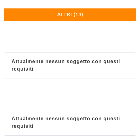
Il Moresco
ALTRI (13)
corso Sempione 12, Milano
Keren
via Marcello Malpighi 7, Milano
Attualmente nessun soggetto con questi
Kilimangiaro
requisiti
via Felice Casati 7, Milano
King's and Queen's
via Panfilo Castaldi 28, Milano
Mar Rosso
Attualmente nessun soggetto con questi
via Marco Aurelio 8, Milano
requisiti