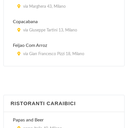
via Marghera 43, Milano
Copacabana
via Giuseppe Tartini 13, Milano
Feijao Com Arroz
via Gian Francesco Pizzi 18, Milano
Garota De Ipanema
via General Giuseppe Govone 42, Milano
Oficina Do Sabor
via Gaetana Agnesi 17, Milano
RISTORANTI CARAIBICI
Picanha' s Churrascaria
Papas and Beer
piazzale Lorenzo Lotto 14, Milano