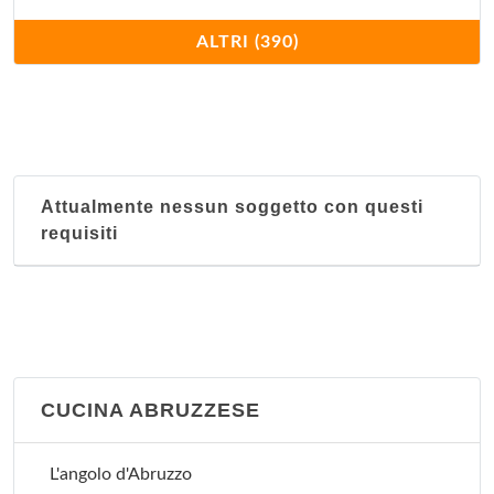
Acanto
ALTRI (390)
piazza della Repubblica 17, Milano
Acquamarina
via Ambrogio Bergognone 31, Milano
Attualmente nessun soggetto con questi
Ai Corsari
requisiti
viale Corsica 48, Milano
Ai Giardini
via Lodovico Settala 2, Milano
Ai Tre Pini
CUCINA ABRUZZESE
via Tullo Morgagni 19, Milano
L'angolo d'Abruzzo
Al Bimbo