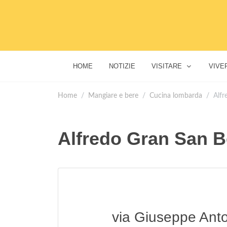
HOME
NOTIZIE
VISITARE
VIVE
Home
Mangiare e bere
Cucina lombarda
Alfr
Alfredo Gran San 
via Giuseppe Ant