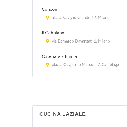
Conconi
alzaia Naviglio Grande 62, Milano
Il Gabbiano
via Bernardo Davanzati 1, Milano
Osteria Via Emilia
piazza Guglielmo Marconi 7, Cambiago
Piero e Pia
piazza Domenico Aspari 2, Milano
CUCINA LAZIALE