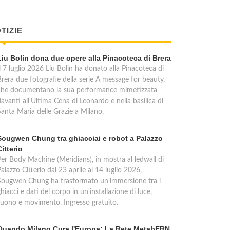
TIZIE
Liu Bolin dona due opere alla Pinacoteca di Brera
l 7 luglio 2026 Liu Bolin ha donato alla Pinacoteca di
Brera due fotografie della serie A message for beauty,
che documentano la sua performance mimetizzata
avanti all'Ultima Cena di Leonardo e nella basilica di
Santa Maria delle Grazie a Milano.
Sougwen Chung tra ghiacciai e robot a Palazzo
Citterio
Per Body Machine (Meridians), in mostra al ledwall di
alazzo Citterio dal 23 aprile al 14 luglio 2026,
Sougwen Chung ha trasformato un'immersione tra i
hiacci e dati del corpo in un'installazione di luce,
suono e movimento. Ingresso gratuito.
Quando Milano Cura l'Europa: La Rete MetabERN