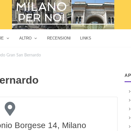
RE
ALTRO
RECENSIONI
LINKS
edo Gran San Bernardo
AP
Bernardo
onio Borgese 14, Milano