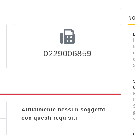
NO
I
0229006859
d
P
Attualmente nessun soggetto
g
con questi requisiti