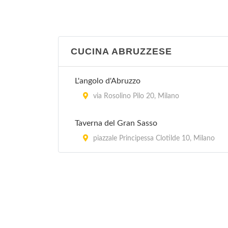
Acquamarina
via Ambrogio Bergognone 31, Milano
CUCINA ABRUZZESE
Ai Corsari
viale Corsica 48, Milano
L'angolo d'Abruzzo
Ai Giardini
via Rosolino Pilo 20, Milano
via Lodovico Settala 2, Milano
Taverna del Gran Sasso
Ai Tre Pini
piazzale Principessa Clotilde 10, Milano
via Tullo Morgagni 19, Milano
Al Bimbo
via Marcantonio dal Re 38, Milano