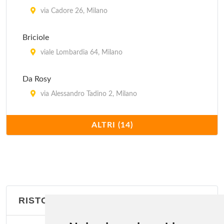
via Cadore 26, Milano
Briciole
viale Lombardia 64, Milano
Da Rosy
via Alessandro Tadino 2, Milano
Dawali Lebanese Restaurant
ALTRI (14)
via Corrado II il Salico 10, Milano
Il Faraone
via Masolino da Panicale 13, Milano
RISTORANTI EBRAICI
Il Moro 1
via Laura Ciceri Visconti 8, Milano