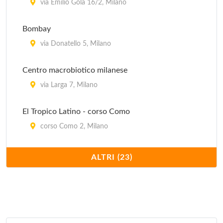
Globe
via Emilio Gola 16/2, Milano
piazza Cinque Giornate 1, Milano
Bombay
Il Sole
via Donatello 5, Milano
via Curtatone 5, Milano
Centro macrobiotico milanese
via Larga 7, Milano
El Tropico Latino - corso Como
corso Como 2, Milano
Ghandi
ALTRI (23)
via Benedetto Marcello 93, Milano
Govinda
via Valpetrosa 3/5, Milano