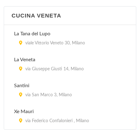
via Bagutta 14, Milano
CUCINA VENETA
Cavallini
via Mauro Macchi 2, Milano
La Tana del Lupo
Coco Pazzo
viale Vittorio Veneto 30, Milano
via Durini 26, Milano
La Veneta
Da Bimbi
via Giuseppe Giusti 14, Milano
viale Abruzzi 33, Milano
Santini
Da Costantino
via San Marco 3, Milano
corso Lodi 3, Milano
Xe Mauri
via Federico Confalonieri , Milano