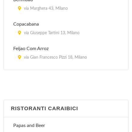
via Marghera 43, Milano
Copacabana
via Giuseppe Tartini 13, Milano
Feijao Com Arroz
via Gian Francesco Pizzi 18, Milano
Garota De Ipanema
via General Giuseppe Govone 42, Milano
Oficina Do Sabor
via Gaetana Agnesi 17, Milano
RISTORANTI CARAIBICI
Picanha' s Churrascaria
Papas and Beer
piazzale Lorenzo Lotto 14, Milano