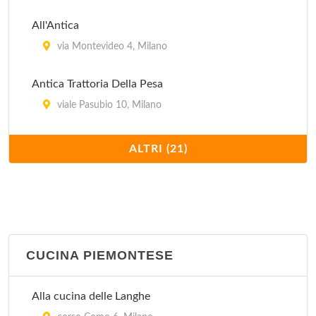
All'Antica
via Montevideo 4, Milano
Antica Trattoria Della Pesa
viale Pasubio 10, Milano
Antico Ristorante Boeucc
ALTRI (21)
piazza Belgioioso 2, Milano
Arlati
via Alberto Nota 47, Milano
CUCINA PIEMONTESE
Cantina Piemontese
via Laghetto 11, Milano
Alla cucina delle Langhe