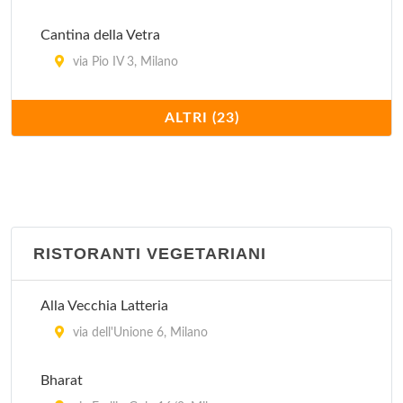
Cantina della Vetra
via Pio IV 3, Milano
Cantine Isola
ALTRI (23)
via Arnolfo di Cambio 1/A, Milano
Cavallini
via Mauro Macchi 2, Milano
RISTORANTI VEGETARIANI
Charleston
piazza Liberty 8, Milano
Alla Vecchia Latteria
Ditirambo
via dell'Unione 6, Milano
via Garigliano 12, Milano
Bharat