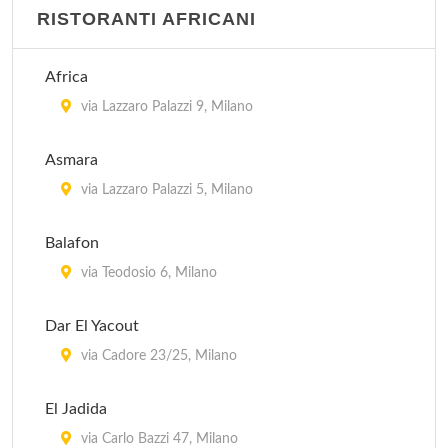
RISTORANTI AFRICANI
Ikos - Il Circolo della Natura
via Giovanni Boccaccio 4, Milano
Africa
Il Girasole
via Lazzaro Palazzi 9, Milano
via Cesariano 14, Milano
Asmara
Il Melograno
via Lazzaro Palazzi 5, Milano
via Vincenzo Monti 16, Milano
Balafon
Innocenti Evasioni
via Teodosio 6, Milano
via Bindellina , Milano
Dar El Yacout
via Cadore 23/25, Milano
El Jadida
via Carlo Bazzi 47, Milano