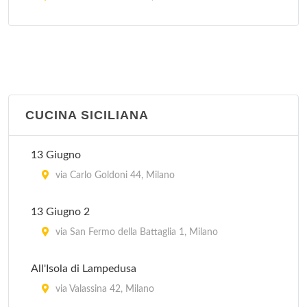
Il Veliero 23
viale Puglie 23, Milano
La Piazzetta
via Goffredo Sigieri 10, Milano
CUCINA SICILIANA
13 Giugno
via Carlo Goldoni 44, Milano
13 Giugno 2
via San Fermo della Battaglia 1, Milano
All'Isola di Lampedusa
via Valassina 42, Milano