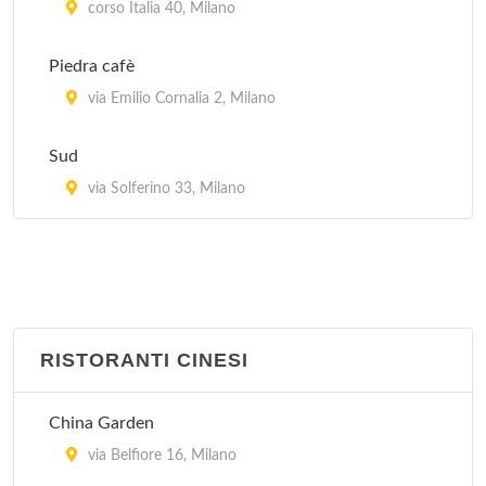
corso Italia 40, Milano
Rio's
Piedra cafè
via Abbadesse 30, Milano
via Emilio Cornalia 2, Milano
Village Brasil
Sud
via Gioacchino Murat 21, Milano
via Solferino 33, Milano
RISTORANTI CINESI
China Garden
via Belfiore 16, Milano