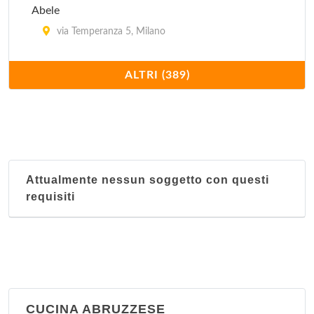
Abele
via Temperanza 5, Milano
Acanto
ALTRI (389)
piazza della Repubblica 17, Milano
Acquamarina
via Ambrogio Bergognone 31, Milano
Attualmente nessun soggetto con questi
Ai Corsari
requisiti
viale Corsica 48, Milano
Ai Giardini
via Lodovico Settala 2, Milano
Ai Tre Pini
CUCINA ABRUZZESE