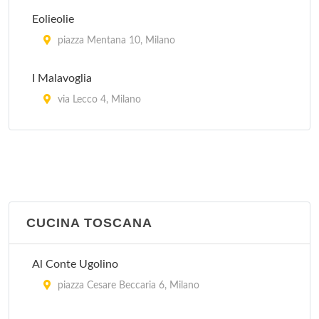
Eolieolie
piazza Mentana 10, Milano
I Malavoglia
via Lecco 4, Milano
Il Merluzzo Felice
viale Lazzaro Papi 6, Milano
Pirandello
viale Gian Galeazzo 6, Milano
CUCINA TOSCANA
Trinacria
Al Conte Ugolino
via Savona 57, Milano
piazza Cesare Beccaria 6, Milano