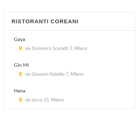
via Plinio 30, Milano
RISTORANTI COREANI
Jubin
via Bramante 26, Milano
Gaya
Kota Radja
via Domenico Scarlatti 3, Milano
piazzale Francesco Baracca 6, Milano
Gin Mi
Lon Fon
via Giovanni Paisiello 7, Milano
via Lazzaretto 10, Milano
Hana
Mei Lin
via Lecco 15, Milano
via San Giovanni sul Muro 13, Milano