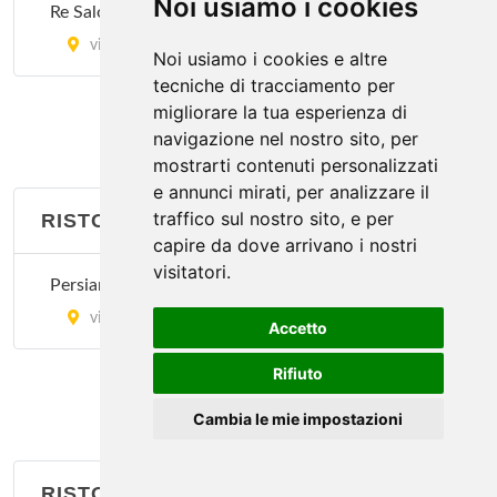
Noi usiamo i cookies
Re Salomone
Il Moro 2
via Giorgio Washington 9, Milano
Noi usiamo i cookies e altre
via Andrea Salaino 12, Milano
tecniche di tracciamento per
migliorare la tua esperienza di
navigazione nel nostro sito, per
Istambul
mostrarti contenuti personalizzati
via Vitruvio 30, Milano
e annunci mirati, per analizzare il
traffico sul nostro sito, e per
RISTORANTI ETNICI
Le Due Specialità
capire da dove arrivano i nostri
via Sartirana 1, Milano
visitatori.
Persian Red Rose
via Tortona 20, Milano
Accetto
Rifiuto
Cambia le mie impostazioni
RISTORANTI FRANCESI