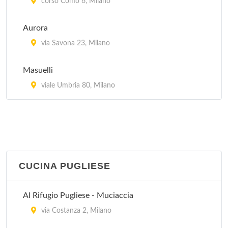
Casa Fontana 23 Risotti
corso Como 6, Milano
piazza Carbonari 5, Milano
Aurora
Da Berti
via Savona 23, Milano
via Francesco Algarotti 20, Milano
Masuelli
Da Francesca
viale Umbria 80, Milano
viale Argonne 32, Milano
CUCINA PUGLIESE
Al Rifugio Pugliese - Muciaccia
via Costanza 2, Milano