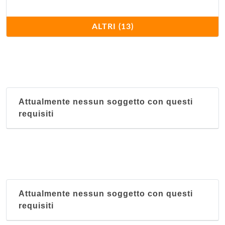
Il Moresco
ALTRI (13)
corso Sempione 12, Milano
Keren
via Marcello Malpighi 7, Milano
Attualmente nessun soggetto con questi
Kilimangiaro
requisiti
via Felice Casati 7, Milano
King's and Queen's
via Panfilo Castaldi 28, Milano
Mar Rosso
Attualmente nessun soggetto con questi
via Marco Aurelio 8, Milano
requisiti