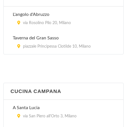
via Tullo Morgagni 19, Milano
L'angolo d'Abruzzo
Al Bimbo
via Rosolino Pilo 20, Milano
via Marcantonio dal Re 38, Milano
Taverna del Gran Sasso
piazzale Principessa Clotilde 10, Milano
CUCINA CAMPANA
A Santa Lucia
via San Piero all'Orto 3, Milano