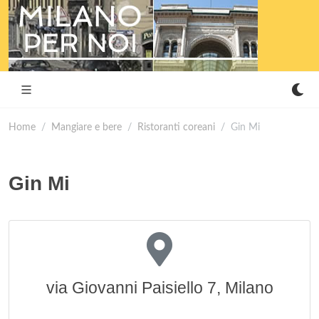
Home
Mangiare e bere
Ristoranti coreani
Gin Mi
Gin Mi
via Giovanni Paisiello 7, Milano