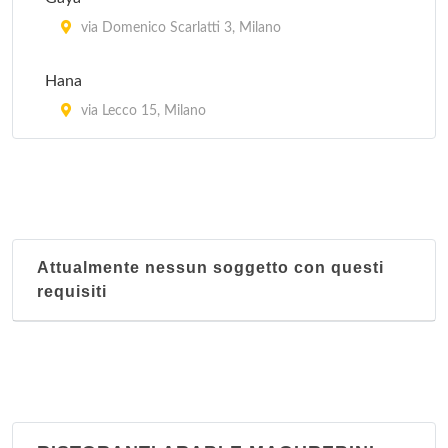
Kota Radja
via Domenico Scarlatti 3, Milano
piazzale Francesco Baracca 6, Milano
Hana
Lon Fon
via Lecco 15, Milano
via Lazzaretto 10, Milano
Mei Lin
via San Giovanni sul Muro 13, Milano
Attualmente nessun soggetto con questi
requisiti