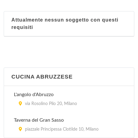
via Ambrogio Bergognone 31, Milano
Attualmente nessun soggetto con questi
Ai Corsari
requisiti
viale Corsica 48, Milano
Ai Giardini
via Lodovico Settala 2, Milano
Ai Tre Pini
CUCINA ABRUZZESE
via Tullo Morgagni 19, Milano
L'angolo d'Abruzzo
Al Bimbo
via Rosolino Pilo 20, Milano
via Marcantonio dal Re 38, Milano
Taverna del Gran Sasso
piazzale Principessa Clotilde 10, Milano