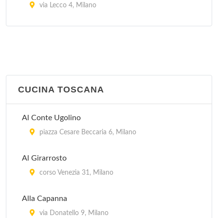
via Lecco 4, Milano
Il Merluzzo Felice
viale Lazzaro Papi 6, Milano
Pirandello
viale Gian Galeazzo 6, Milano
CUCINA TOSCANA
Trinacria
Al Conte Ugolino
via Savona 57, Milano
piazza Cesare Beccaria 6, Milano
Al Girarrosto
corso Venezia 31, Milano
Alla Capanna
via Donatello 9, Milano