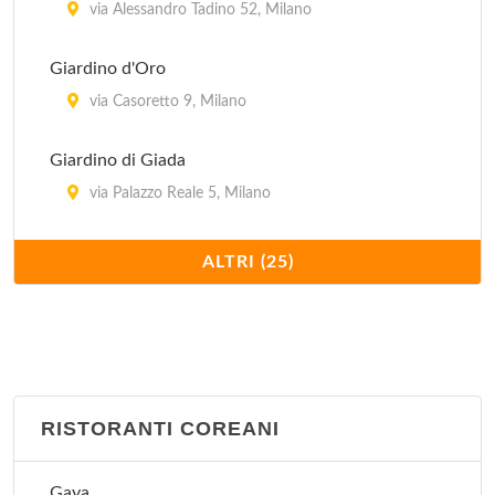
via Alessandro Tadino 52, Milano
Giardino d'Oro
via Casoretto 9, Milano
Giardino di Giada
via Palazzo Reale 5, Milano
Hong Kong
ALTRI (25)
via Giovanni Schiapparelli 5, Milano
Imperiale
via Plinio 30, Milano
RISTORANTI COREANI
Jubin
via Bramante 26, Milano
Gaya