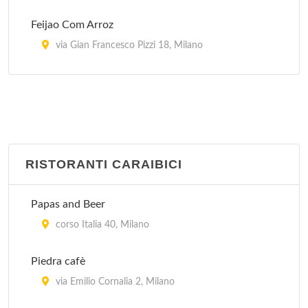
Feijao Com Arroz
via Gian Francesco Pizzi 18, Milano
Garota De Ipanema
via General Giuseppe Govone 42, Milano
Oficina Do Sabor
via Gaetana Agnesi 17, Milano
RISTORANTI CARAIBICI
Picanha' s Churrascaria
Papas and Beer
piazzale Lorenzo Lotto 14, Milano
corso Italia 40, Milano
Rio's
Piedra cafè
via Abbadesse 30, Milano
via Emilio Cornalia 2, Milano