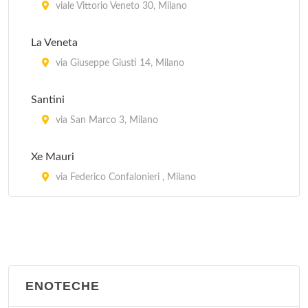
Coco Pazzo
viale Vittorio Veneto 30, Milano
via Durini 26, Milano
La Veneta
Da Bimbi
via Giuseppe Giusti 14, Milano
viale Abruzzi 33, Milano
Santini
Da Costantino
via San Marco 3, Milano
corso Lodi 3, Milano
Xe Mauri
via Federico Confalonieri , Milano
ENOTECHE