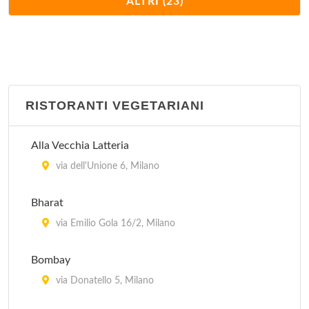
ALTRI (23)
via Arnolfo di Cambio 1/A, Milano
Cavallini
via Mauro Macchi 2, Milano
RISTORANTI VEGETARIANI
Charleston
piazza Liberty 8, Milano
Alla Vecchia Latteria
Ditirambo
via dell'Unione 6, Milano
via Garigliano 12, Milano
Bharat
Globe
via Emilio Gola 16/2, Milano
piazza Cinque Giornate 1, Milano
Bombay
Il Sole
via Donatello 5, Milano
via Curtatone 5, Milano