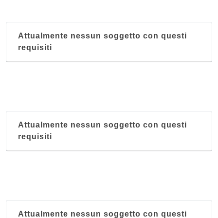
via Marcello Malpighi 7, Milano
Attualmente nessun soggetto con questi
Kilimangiaro
requisiti
via Felice Casati 7, Milano
King's and Queen's
via Panfilo Castaldi 28, Milano
Mar Rosso
Attualmente nessun soggetto con questi
via Marco Aurelio 8, Milano
requisiti
Massawa
via Giuseppe Sirtori 6, Milano
Attualmente nessun soggetto con questi