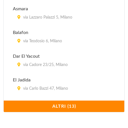
via Cesariano 14, Milano
Asmara
Il Melograno
via Lazzaro Palazzi 5, Milano
via Vincenzo Monti 16, Milano
Balafon
Innocenti Evasioni
via Teodosio 6, Milano
via Bindellina , Milano
Dar El Yacout
via Cadore 23/25, Milano
El Jadida
via Carlo Bazzi 47, Milano
Il Moresco
ALTRI (13)
corso Sempione 12, Milano
Keren