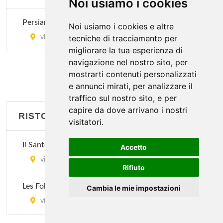
Noi usiamo i cookies
via Sartirana 1, Milano
Persian Red Rose
Noi usiamo i cookies e altre
tecniche di tracciamento per
via Tortona 20, Milano
migliorare la tua esperienza di
navigazione nel nostro sito, per
mostrarti contenuti personalizzati
e annunci mirati, per analizzare il
traffico sul nostro sito, e per
capire da dove arrivano i nostri
RISTORANTI FRANCESI
visitatori.
Il Santo Bevitore
Accetto
via Aleardo Aleardi 22, Milano
Rifiuto
Les Folies
Cambia le mie impostazioni
via Francesco Ferruccio 22, Milano