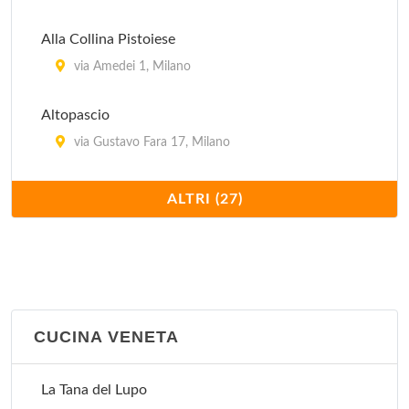
Alla Collina Pistoiese
via Amedei 1, Milano
Altopascio
via Gustavo Fara 17, Milano
Antica Pizzera Fiorentina
ALTRI (27)
viale Bligny 41, Milano
Bagutta
via Bagutta 14, Milano
CUCINA VENETA
Cavallini
via Mauro Macchi 2, Milano
La Tana del Lupo