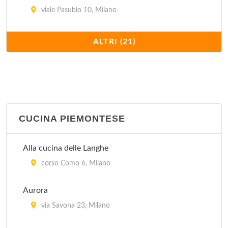
viale Pasubio 10, Milano
Antico Ristorante Boeucc
ALTRI (21)
piazza Belgioioso 2, Milano
Arlati
via Alberto Nota 47, Milano
CUCINA PIEMONTESE
Cantina Piemontese
via Laghetto 11, Milano
Alla cucina delle Langhe
Casa Fontana 23 Risotti
corso Como 6, Milano
piazza Carbonari 5, Milano
Aurora
Da Berti
via Savona 23, Milano
via Francesco Algarotti 20, Milano