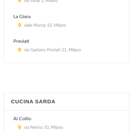
via Pavia 3, Milano
La Giara
viale Monza 10, Milano
Previati
via Gaetano Previati 21, Milano
Trotter
via Paolo Rembrandt 56, Milano
CUCINA SARDA
Al Collio
via Nerino 10, Milano