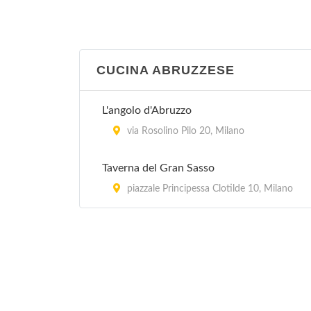
Acquamarina
via Ambrogio Bergognone 31, Milano
CUCINA ABRUZZESE
Ai Corsari
viale Corsica 48, Milano
L'angolo d'Abruzzo
Ai Giardini
via Rosolino Pilo 20, Milano
via Lodovico Settala 2, Milano
Taverna del Gran Sasso
Ai Tre Pini
piazzale Principessa Clotilde 10, Milano
via Tullo Morgagni 19, Milano
Al Bimbo
via Marcantonio dal Re 38, Milano