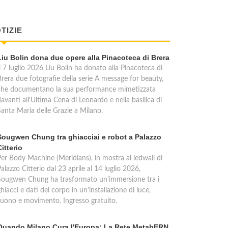
TIZIE
Liu Bolin dona due opere alla Pinacoteca di Brera
l 7 luglio 2026 Liu Bolin ha donato alla Pinacoteca di
Brera due fotografie della serie A message for beauty,
che documentano la sua performance mimetizzata
avanti all'Ultima Cena di Leonardo e nella basilica di
Santa Maria delle Grazie a Milano.
Sougwen Chung tra ghiacciai e robot a Palazzo
Citterio
Per Body Machine (Meridians), in mostra al ledwall di
alazzo Citterio dal 23 aprile al 14 luglio 2026,
Sougwen Chung ha trasformato un'immersione tra i
hiacci e dati del corpo in un'installazione di luce,
suono e movimento. Ingresso gratuito.
Quando Milano Cura l'Europa: La Rete MetabERN