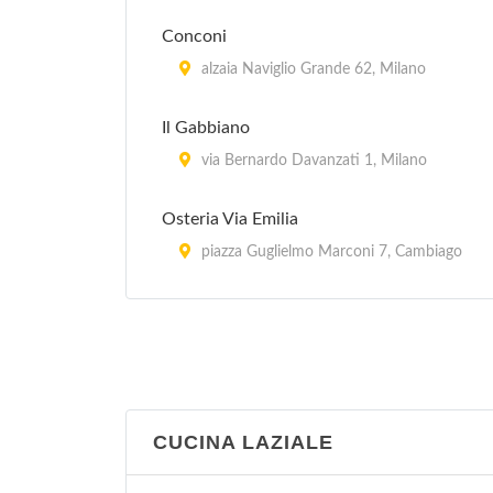
Conconi
alzaia Naviglio Grande 62, Milano
Il Gabbiano
via Bernardo Davanzati 1, Milano
Osteria Via Emilia
piazza Guglielmo Marconi 7, Cambiago
Piero e Pia
piazza Domenico Aspari 2, Milano
CUCINA LAZIALE