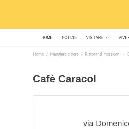
HOME
NOTIZIE
VISITARE
VIVE
Home
Mangiare e bere
Ristoranti messicani
C
Cafè Caracol
via Domenico