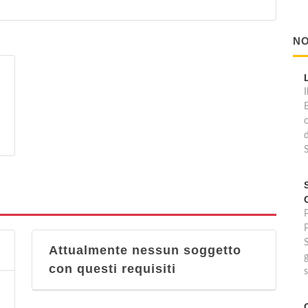
NO
I
d
P
Attualmente nessun soggetto
g
con questi requisiti