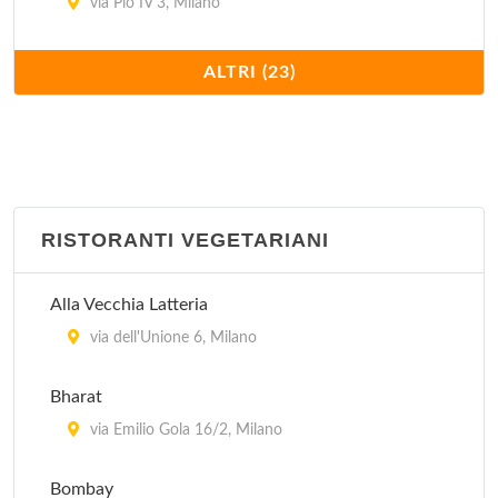
via Pio IV 3, Milano
Cantine Isola
ALTRI (23)
via Arnolfo di Cambio 1/A, Milano
Cavallini
via Mauro Macchi 2, Milano
RISTORANTI VEGETARIANI
Charleston
piazza Liberty 8, Milano
Alla Vecchia Latteria
Ditirambo
via dell'Unione 6, Milano
via Garigliano 12, Milano
Bharat
Globe
via Emilio Gola 16/2, Milano
piazza Cinque Giornate 1, Milano
Bombay