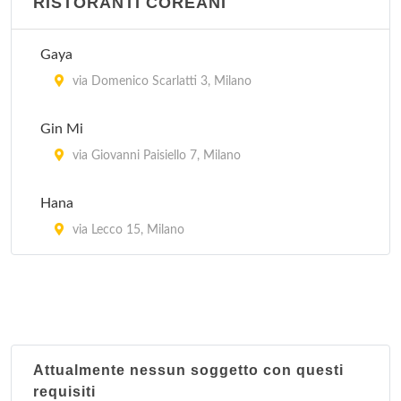
RISTORANTI COREANI
Jubin
via Bramante 26, Milano
Gaya
Kota Radja
via Domenico Scarlatti 3, Milano
piazzale Francesco Baracca 6, Milano
Gin Mi
Lon Fon
via Giovanni Paisiello 7, Milano
via Lazzaretto 10, Milano
Hana
Mei Lin
via Lecco 15, Milano
via San Giovanni sul Muro 13, Milano
Attualmente nessun soggetto con questi
requisiti