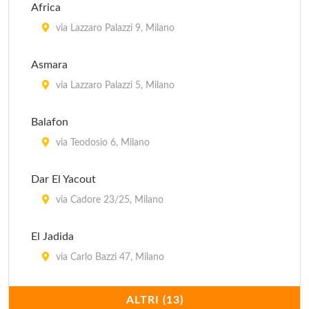
Africa
Il Girasole
via Lazzaro Palazzi 9, Milano
via Cesariano 14, Milano
Asmara
Il Melograno
via Lazzaro Palazzi 5, Milano
via Vincenzo Monti 16, Milano
Balafon
Innocenti Evasioni
via Teodosio 6, Milano
via Bindellina , Milano
Dar El Yacout
via Cadore 23/25, Milano
El Jadida
via Carlo Bazzi 47, Milano
Il Moresco
ALTRI (13)