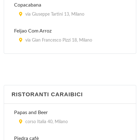
Copacabana
via Giuseppe Tartini 13, Milano
Feijao Com Arroz
via Gian Francesco Pizzi 18, Milano
Garota De Ipanema
via General Giuseppe Govone 42, Milano
Oficina Do Sabor
via Gaetana Agnesi 17, Milano
RISTORANTI CARAIBICI
Picanha' s Churrascaria
Papas and Beer
piazzale Lorenzo Lotto 14, Milano
corso Italia 40, Milano
Rio's
Piedra cafè