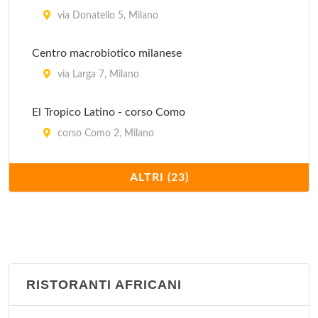
Il Sole
via Donatello 5, Milano
via Curtatone 5, Milano
Centro macrobiotico milanese
via Larga 7, Milano
El Tropico Latino - corso Como
corso Como 2, Milano
Ghandi
ALTRI (23)
via Benedetto Marcello 93, Milano
Govinda
via Valpetrosa 3/5, Milano
RISTORANTI AFRICANI
Ikos - Il Circolo della Natura
via Giovanni Boccaccio 4, Milano