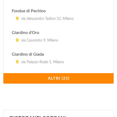
Fondue di Pechino
via Alessandro Tadino 52, Milano
Giardino d'Oro
via Casoretto 9, Milano
Giardino di Giada
via Palazzo Reale 5, Milano
Hong Kong
ALTRI (25)
via Giovanni Schiapparelli 5, Milano
Imperiale
via Plinio 30, Milano