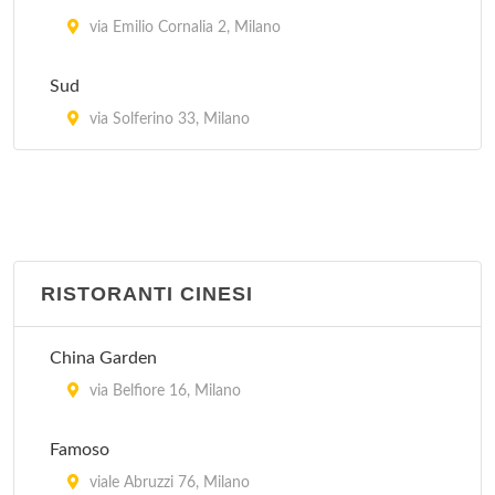
via Abbadesse 30, Milano
via Emilio Cornalia 2, Milano
Village Brasil
Sud
via Gioacchino Murat 21, Milano
via Solferino 33, Milano
RISTORANTI CINESI
China Garden
via Belfiore 16, Milano
Famoso
viale Abruzzi 76, Milano