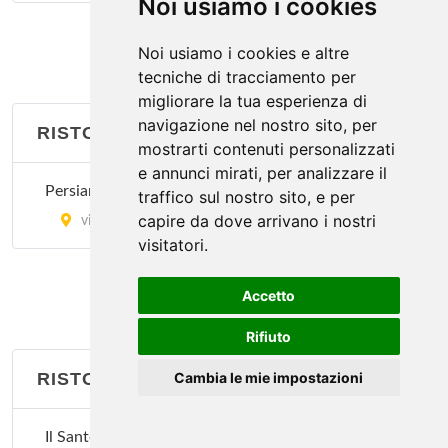
Noi usiamo i cookies
via Andrea Salaino 12, Milano
Noi usiamo i cookies e altre
Istambul
tecniche di tracciamento per
via Vitruvio 30, Milano
migliorare la tua esperienza di
navigazione nel nostro sito, per
RISTORANTI ETNICI
Le Due Specialità
mostrarti contenuti personalizzati
e annunci mirati, per analizzare il
via Sartirana 1, Milano
Persian Red Rose
traffico sul nostro sito, e per
capire da dove arrivano i nostri
via Tortona 20, Milano
visitatori.
Accetto
Rifiuto
RISTORANTI FRANCESI
Cambia le mie impostazioni
Il Santo Bevitore