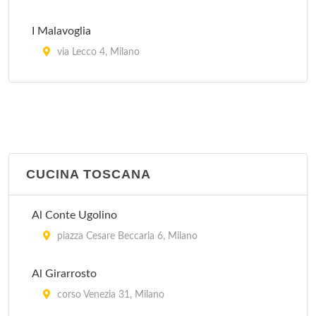
I Malavoglia
via Lecco 4, Milano
Il Merluzzo Felice
viale Lazzaro Papi 6, Milano
Pirandello
viale Gian Galeazzo 6, Milano
CUCINA TOSCANA
Trinacria
Al Conte Ugolino
via Savona 57, Milano
piazza Cesare Beccaria 6, Milano
Al Girarrosto
corso Venezia 31, Milano