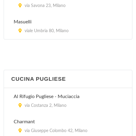
Da Berti
via Savona 23, Milano
via Francesco Algarotti 20, Milano
Masuelli
Da Francesca
viale Umbria 80, Milano
viale Argonne 32, Milano
CUCINA PUGLIESE
Al Rifugio Pugliese - Muciaccia
via Costanza 2, Milano
Charmant
via Giuseppe Colombo 42, Milano