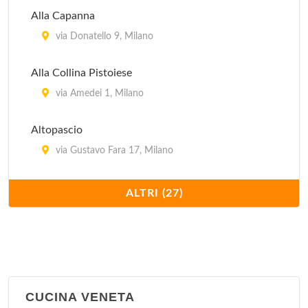
Alla Capanna
via Donatello 9, Milano
Alla Collina Pistoiese
via Amedei 1, Milano
Altopascio
via Gustavo Fara 17, Milano
Antica Pizzera Fiorentina
ALTRI (27)
viale Bligny 41, Milano
Bagutta
via Bagutta 14, Milano
CUCINA VENETA
Cavallini