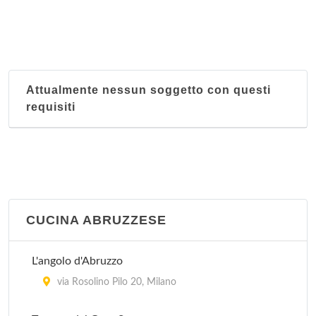
Acquamarina
via Ambrogio Bergognone 31, Milano
Attualmente nessun soggetto con questi
Ai Corsari
requisiti
viale Corsica 48, Milano
Ai Giardini
via Lodovico Settala 2, Milano
Ai Tre Pini
CUCINA ABRUZZESE
via Tullo Morgagni 19, Milano
L'angolo d'Abruzzo
Al Bimbo
via Rosolino Pilo 20, Milano
via Marcantonio dal Re 38, Milano