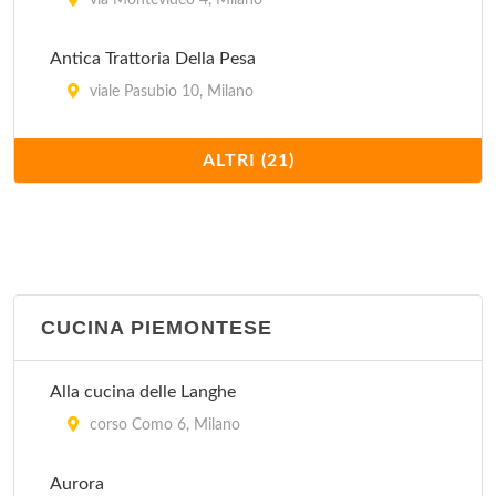
via Montevideo 4, Milano
Antica Trattoria Della Pesa
viale Pasubio 10, Milano
Antico Ristorante Boeucc
ALTRI (21)
piazza Belgioioso 2, Milano
Arlati
via Alberto Nota 47, Milano
CUCINA PIEMONTESE
Cantina Piemontese
via Laghetto 11, Milano
Alla cucina delle Langhe
Casa Fontana 23 Risotti
corso Como 6, Milano
piazza Carbonari 5, Milano
Aurora