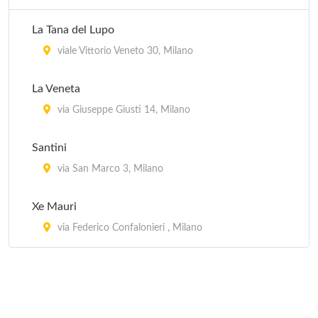
via Mauro Macchi 2, Milano
La Tana del Lupo
Coco Pazzo
viale Vittorio Veneto 30, Milano
via Durini 26, Milano
La Veneta
Da Bimbi
via Giuseppe Giusti 14, Milano
viale Abruzzi 33, Milano
Santini
Da Costantino
via San Marco 3, Milano
corso Lodi 3, Milano
Xe Mauri
via Federico Confalonieri , Milano