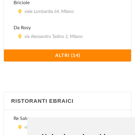
Briciole
viale Lombardia 64, Milano
Da Rosy
via Alessandro Tadino 2, Milano
Dawali Lebanese Restaurant
ALTRI (14)
via Corrado II il Salico 10, Milano
Il Faraone
via Masolino da Panicale 13, Milano
RISTORANTI EBRAICI
Il Moro 1
via Laura Ciceri Visconti 8, Milano
Re Salomone
Il Moro 2
via Giorgio Washington 9, Milano