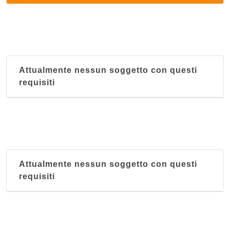
corso Sempione 12, Milano
Keren
via Marcello Malpighi 7, Milano
Attualmente nessun soggetto con questi
Kilimangiaro
requisiti
via Felice Casati 7, Milano
King's and Queen's
via Panfilo Castaldi 28, Milano
Mar Rosso
Attualmente nessun soggetto con questi
via Marco Aurelio 8, Milano
requisiti
Massawa
via Giuseppe Sirtori 6, Milano