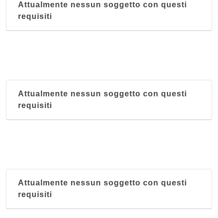
Attualmente nessun soggetto con questi
Kilimangiaro
requisiti
via Felice Casati 7, Milano
King's and Queen's
via Panfilo Castaldi 28, Milano
Mar Rosso
Attualmente nessun soggetto con questi
via Marco Aurelio 8, Milano
requisiti
Massawa
via Giuseppe Sirtori 6, Milano
Attualmente nessun soggetto con questi
requisiti