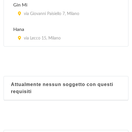
Gin Mi
Lon Fon
via Giovanni Paisiello 7, Milano
via Lazzaretto 10, Milano
Hana
Mei Lin
via Lecco 15, Milano
via San Giovanni sul Muro 13, Milano
Attualmente nessun soggetto con questi
requisiti