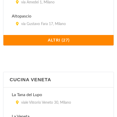
via Amedei 1, Milano
Altopascio
via Gustavo Fara 17, Milano
Antica Pizzera Fiorentina
ALTRI (27)
viale Bligny 41, Milano
Bagutta
via Bagutta 14, Milano
CUCINA VENETA
Cavallini
via Mauro Macchi 2, Milano
La Tana del Lupo
Coco Pazzo
viale Vittorio Veneto 30, Milano
via Durini 26, Milano
La Veneta