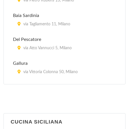
via Pietro Rubens 13, Milano
Baia Sardinia
via Tagliamento 11, Milano
Del Pescatore
via Atto Vannucci 5, Milano
Gallura
via Vittoria Colonna 50, Milano
Il Veliero 23
viale Puglie 23, Milano
La Piazzetta
via Goffredo Sigieri 10, Milano
CUCINA SICILIANA