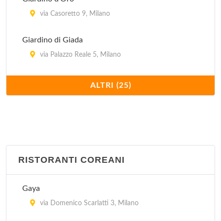
via Casoretto 9, Milano
Giardino di Giada
via Palazzo Reale 5, Milano
Hong Kong
ALTRI (25)
via Giovanni Schiapparelli 5, Milano
Imperiale
via Plinio 30, Milano
RISTORANTI COREANI
Jubin
via Bramante 26, Milano
Gaya
Kota Radja
via Domenico Scarlatti 3, Milano
piazzale Francesco Baracca 6, Milano