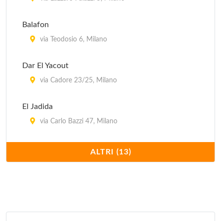
via Vincenzo Monti 16, Milano
Balafon
Innocenti Evasioni
via Teodosio 6, Milano
via Bindellina , Milano
Dar El Yacout
via Cadore 23/25, Milano
El Jadida
via Carlo Bazzi 47, Milano
Il Moresco
ALTRI (13)
corso Sempione 12, Milano
Keren
via Marcello Malpighi 7, Milano