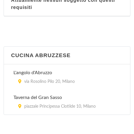
Attualmente nessun soggetto con questi
Ai Giardini
requisiti
via Lodovico Settala 2, Milano
Ai Tre Pini
via Tullo Morgagni 19, Milano
Al Bimbo
CUCINA ABRUZZESE
via Marcantonio dal Re 38, Milano
L'angolo d'Abruzzo
Al Buon Convento
via Rosolino Pilo 20, Milano
corso Italia 26, Milano
Taverna del Gran Sasso
piazzale Principessa Clotilde 10, Milano