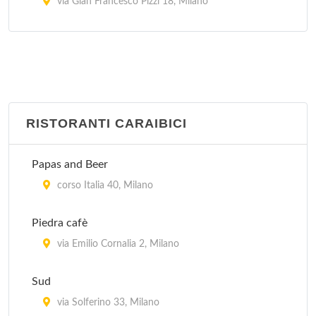
via Gian Francesco Pizzi 18, Milano
Garota De Ipanema
via General Giuseppe Govone 42, Milano
Oficina Do Sabor
via Gaetana Agnesi 17, Milano
RISTORANTI CARAIBICI
Picanha' s Churrascaria
Papas and Beer
piazzale Lorenzo Lotto 14, Milano
corso Italia 40, Milano
Rio's
Piedra cafè
via Abbadesse 30, Milano
via Emilio Cornalia 2, Milano
Village Brasil
Sud
via Gioacchino Murat 21, Milano
via Solferino 33, Milano