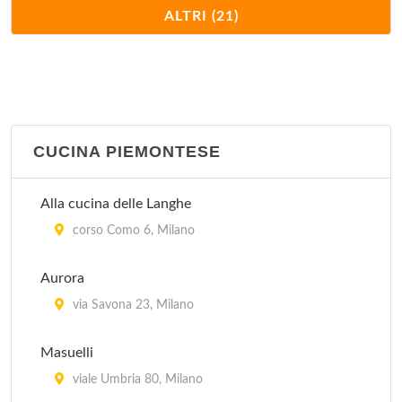
Antico Ristorante Boeucc
ALTRI (21)
piazza Belgioioso 2, Milano
Arlati
via Alberto Nota 47, Milano
CUCINA PIEMONTESE
Cantina Piemontese
via Laghetto 11, Milano
Alla cucina delle Langhe
Casa Fontana 23 Risotti
corso Como 6, Milano
piazza Carbonari 5, Milano
Aurora
Da Berti
via Savona 23, Milano
via Francesco Algarotti 20, Milano
Masuelli
Da Francesca
viale Umbria 80, Milano