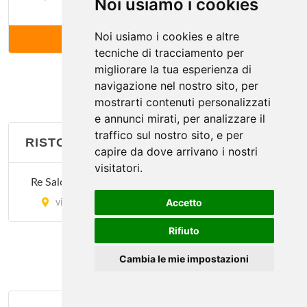
Noi usiamo i cookies
Dawali Lebanese Restaurant
Noi usiamo i cookies e altre
ALTRI (14)
tecniche di tracciamento per
via Corrado II il Salico 10, Milano
migliorare la tua esperienza di
navigazione nel nostro sito, per
Il Faraone
mostrarti contenuti personalizzati
via Masolino da Panicale 13, Milano
e annunci mirati, per analizzare il
traffico sul nostro sito, e per
RISTORANTI EBRAICI
Il Moro 1
capire da dove arrivano i nostri
visitatori.
via Laura Ciceri Visconti 8, Milano
Re Salomone
Accetto
Il Moro 2
via Giorgio Washington 9, Milano
via Andrea Salaino 12, Milano
Rifiuto
Cambia le mie impostazioni
Istambul
via Vitruvio 30, Milano