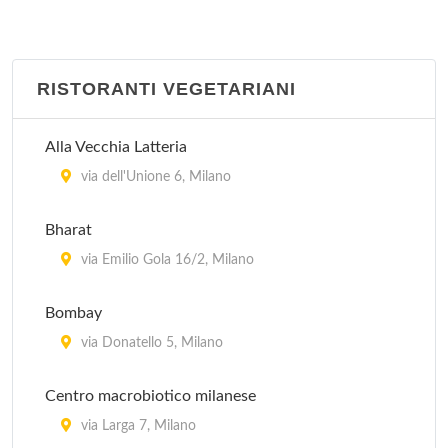
Charleston
piazza Liberty 8, Milano
RISTORANTI VEGETARIANI
Ditirambo
via Garigliano 12, Milano
Alla Vecchia Latteria
Globe
via dell'Unione 6, Milano
piazza Cinque Giornate 1, Milano
Bharat
Il Sole
via Emilio Gola 16/2, Milano
via Curtatone 5, Milano
Bombay
L'Altra Pharmacia
via Donatello 5, Milano
via Antonio Rosmini 3, Milano
Centro macrobiotico milanese
via Larga 7, Milano