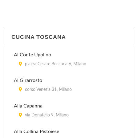
Il Merluzzo Felice
viale Lazzaro Papi 6, Milano
Pirandello
viale Gian Galeazzo 6, Milano
CUCINA TOSCANA
Trinacria
Al Conte Ugolino
via Savona 57, Milano
piazza Cesare Beccaria 6, Milano
Al Girarrosto
corso Venezia 31, Milano
Alla Capanna
via Donatello 9, Milano
Alla Collina Pistoiese