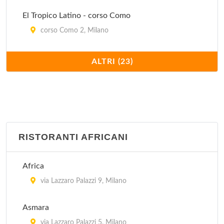
El Tropico Latino - corso Como
corso Como 2, Milano
Ghandi
ALTRI (23)
via Benedetto Marcello 93, Milano
Govinda
via Valpetrosa 3/5, Milano
RISTORANTI AFRICANI
Ikos - Il Circolo della Natura
via Giovanni Boccaccio 4, Milano
Africa
Il Girasole
via Lazzaro Palazzi 9, Milano
via Cesariano 14, Milano
Asmara
Il Melograno
via Lazzaro Palazzi 5, Milano