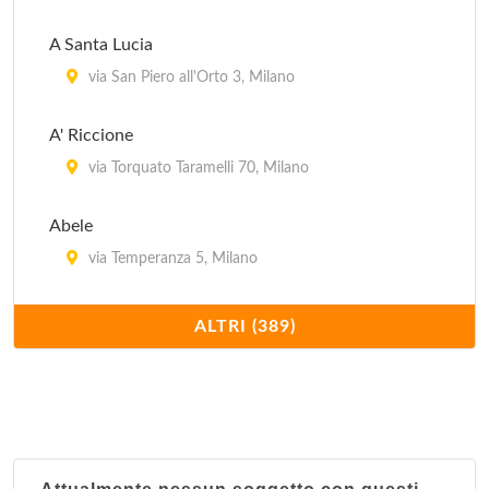
A Santa Lucia
via San Piero all'Orto 3, Milano
A' Riccione
via Torquato Taramelli 70, Milano
Abele
via Temperanza 5, Milano
Acanto
ALTRI (389)
piazza della Repubblica 17, Milano
Acquamarina
via Ambrogio Bergognone 31, Milano