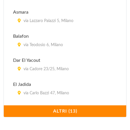
via Cesariano 14, Milano
Asmara
Il Melograno
via Lazzaro Palazzi 5, Milano
via Vincenzo Monti 16, Milano
Balafon
Innocenti Evasioni
via Teodosio 6, Milano
via Bindellina , Milano
Dar El Yacout
via Cadore 23/25, Milano
El Jadida
via Carlo Bazzi 47, Milano
Il Moresco
ALTRI (13)
corso Sempione 12, Milano