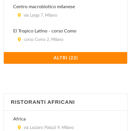
via Curtatone 5, Milano
Centro macrobiotico milanese
via Larga 7, Milano
El Tropico Latino - corso Como
corso Como 2, Milano
Ghandi
ALTRI (22)
via Benedetto Marcello 93, Milano
Govinda
via Valpetrosa 3/5, Milano
RISTORANTI AFRICANI
Ikos - Il Circolo della Natura
via Giovanni Boccaccio 4, Milano
Africa
Il Girasole
via Lazzaro Palazzi 9, Milano