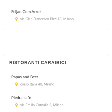
Feijao Com Arroz
via Gian Francesco Pizzi 18, Milano
Garota De Ipanema
via General Giuseppe Govone 42, Milano
Oficina Do Sabor
via Gaetana Agnesi 17, Milano
RISTORANTI CARAIBICI
Picanha' s Churrascaria
Papas and Beer
piazzale Lorenzo Lotto 14, Milano
corso Italia 40, Milano
Rio's
Piedra cafè
via Abbadesse 30, Milano
via Emilio Cornalia 2, Milano