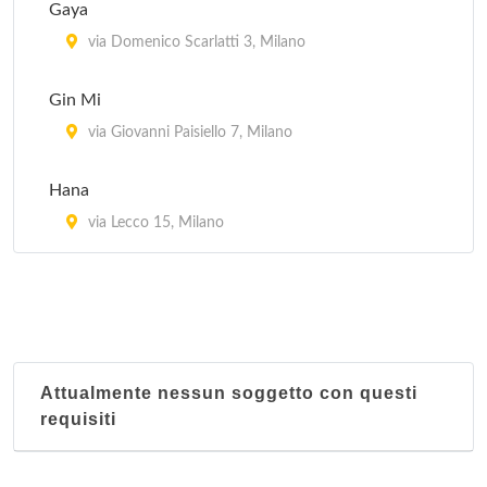
Gaya
Kota Radja
via Domenico Scarlatti 3, Milano
piazzale Francesco Baracca 6, Milano
Gin Mi
Lon Fon
via Giovanni Paisiello 7, Milano
via Lazzaretto 10, Milano
Hana
Mei Lin
via Lecco 15, Milano
via San Giovanni sul Muro 13, Milano
Attualmente nessun soggetto con questi
requisiti