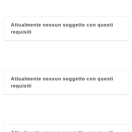
Keren
via Marcello Malpighi 7, Milano
Attualmente nessun soggetto con questi
Kilimangiaro
requisiti
via Felice Casati 7, Milano
King's and Queen's
via Panfilo Castaldi 28, Milano
Mar Rosso
Attualmente nessun soggetto con questi
via Marco Aurelio 8, Milano
requisiti
Massawa
via Giuseppe Sirtori 6, Milano