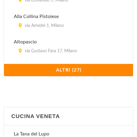
via Donatello 9, Milano
Alla Collina Pistoiese
via Amedei 1, Milano
Altopascio
via Gustavo Fara 17, Milano
Antica Pizzera Fiorentina
ALTRI (27)
viale Bligny 41, Milano
Bagutta
via Bagutta 14, Milano
CUCINA VENETA
Cavallini
via Mauro Macchi 2, Milano
La Tana del Lupo