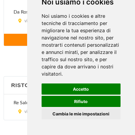
Noi usiamo i cookies
Da Rosy
Noi usiamo i cookies e altre
via Alessandro Tadino 2, Milano
tecniche di tracciamento per
migliorare la tua esperienza di
Dawali Lebanese Restaurant
navigazione nel nostro sito, per
ALTRI (14)
mostrarti contenuti personalizzati
via Corrado II il Salico 10, Milano
e annunci mirati, per analizzare il
traffico sul nostro sito, e per
Il Faraone
capire da dove arrivano i nostri
via Masolino da Panicale 13, Milano
visitatori.
RISTORANTI EBRAICI
Il Moro 1
Accetto
via Laura Ciceri Visconti 8, Milano
Rifiuto
Re Salomone
Il Moro 2
via Giorgio Washington 9, Milano
Cambia le mie impostazioni
via Andrea Salaino 12, Milano