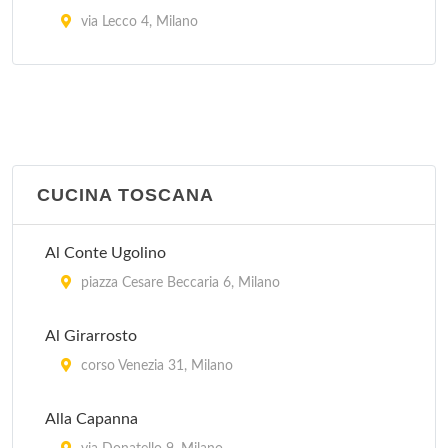
via Lecco 4, Milano
Il Merluzzo Felice
viale Lazzaro Papi 6, Milano
Pirandello
viale Gian Galeazzo 6, Milano
CUCINA TOSCANA
Trinacria
Al Conte Ugolino
via Savona 57, Milano
piazza Cesare Beccaria 6, Milano
Al Girarrosto
corso Venezia 31, Milano
Alla Capanna