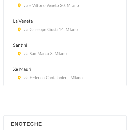
Coco Pazzo
viale Vittorio Veneto 30, Milano
via Durini 26, Milano
La Veneta
Da Bimbi
via Giuseppe Giusti 14, Milano
viale Abruzzi 33, Milano
Santini
Da Costantino
via San Marco 3, Milano
corso Lodi 3, Milano
Xe Mauri
via Federico Confalonieri , Milano
ENOTECHE