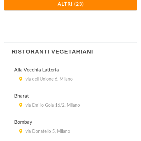
Cantine Isola
ALTRI (23)
via Arnolfo di Cambio 1/A, Milano
Cavallini
via Mauro Macchi 2, Milano
RISTORANTI VEGETARIANI
Charleston
piazza Liberty 8, Milano
Alla Vecchia Latteria
Ditirambo
via dell'Unione 6, Milano
via Garigliano 12, Milano
Bharat
Globe
via Emilio Gola 16/2, Milano
piazza Cinque Giornate 1, Milano
Bombay
Il Sole
via Donatello 5, Milano