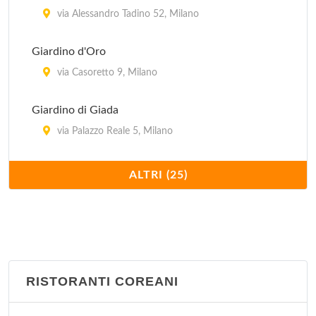
via Alessandro Tadino 52, Milano
Giardino d'Oro
via Casoretto 9, Milano
Giardino di Giada
via Palazzo Reale 5, Milano
Hong Kong
ALTRI (25)
via Giovanni Schiapparelli 5, Milano
Imperiale
via Plinio 30, Milano
RISTORANTI COREANI
Jubin
via Bramante 26, Milano