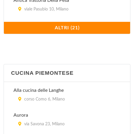
Antica Trattoria Della Pesa
viale Pasubio 10, Milano
Antico Ristorante Boeucc
ALTRI (21)
piazza Belgioioso 2, Milano
Arlati
via Alberto Nota 47, Milano
CUCINA PIEMONTESE
Cantina Piemontese
via Laghetto 11, Milano
Alla cucina delle Langhe
Casa Fontana 23 Risotti
corso Como 6, Milano
piazza Carbonari 5, Milano
Aurora
Da Berti
via Savona 23, Milano
via Francesco Algarotti 20, Milano