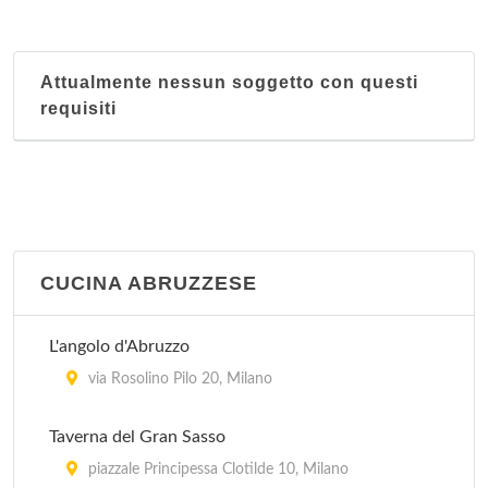
Acquamarina
via Ambrogio Bergognone 31, Milano
Attualmente nessun soggetto con questi
Ai Corsari
requisiti
viale Corsica 48, Milano
Ai Giardini
via Lodovico Settala 2, Milano
Ai Tre Pini
CUCINA ABRUZZESE
via Tullo Morgagni 19, Milano
L'angolo d'Abruzzo
Al Bimbo
via Rosolino Pilo 20, Milano
via Marcantonio dal Re 38, Milano
Taverna del Gran Sasso
piazzale Principessa Clotilde 10, Milano