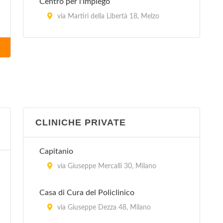
Centro per l'Impiego
via Martiri della Libertà 18, Melzo
Centro per l'Impiego
via Buon Gesù 21, Rho
Centro per l'Impiego
via Gardenie 1, Rozzano
CLINICHE PRIVATE
Centro per l'Impiego
via di Vittorio 25, San Donato Milanese
Capitanio
Centro per l'Impiego
via Giuseppe Mercalli 30, Milano
via Fiorani 46, Sesto San Giovanni
Casa di Cura del Policlinico
Centro per l'impiego - Jenner
via Giuseppe Dezza 48, Milano