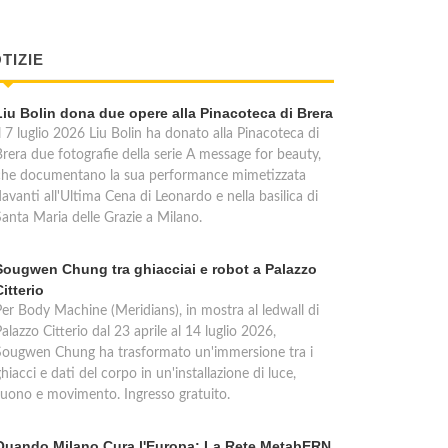
TIZIE
Liu Bolin dona due opere alla Pinacoteca di Brera
l 7 luglio 2026 Liu Bolin ha donato alla Pinacoteca di
Brera due fotografie della serie A message for beauty,
che documentano la sua performance mimetizzata
avanti all'Ultima Cena di Leonardo e nella basilica di
Santa Maria delle Grazie a Milano.
Sougwen Chung tra ghiacciai e robot a Palazzo
Citterio
Per Body Machine (Meridians), in mostra al ledwall di
alazzo Citterio dal 23 aprile al 14 luglio 2026,
Sougwen Chung ha trasformato un'immersione tra i
hiacci e dati del corpo in un'installazione di luce,
suono e movimento. Ingresso gratuito.
Quando Milano Cura l'Europa: La Rete MetabERN