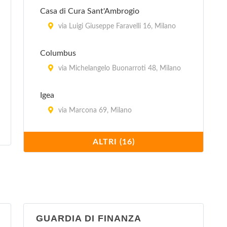
viale Edoardo Jenner 24/a, Milano
Casa di Cura Sant'Ambrogio
Centro per l'impiego - Vittoria
via Luigi Giuseppe Faravelli 16, Milano
corso di Porta Vittoria 27, Milano
Columbus
via Michelangelo Buonarroti 48, Milano
Igea
via Marcona 69, Milano
Istituto Clinico Humanitas
ALTRI (16)
via Alessandro Manzoni 56, Rozzano
Istituto Stomatologico
via Pace 21, Milano
GUARDIA DI FINANZA
La Madonnina (clinica polispecialistica)