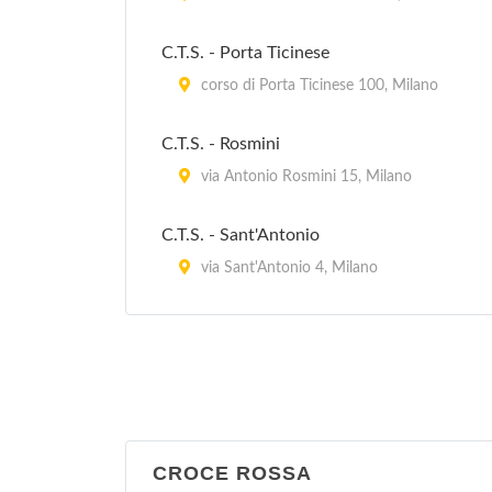
via Padova 257, Milano
C.T.S. - Porta Ticinese
corso di Porta Ticinese 100, Milano
Stazione Carabinieri Milano Gorla
Precotto
C.T.S. - Rosmini
via Prospero Finzi 10, Milano
via Antonio Rosmini 15, Milano
Stazione Carabinieri Milano Gratosoglio
C.T.S. - Sant'Antonio
via Gratasoglio 63, Milano
via Sant'Antonio 4, Milano
C.T.S. Frà Agostino Gemelli
largo Frà Agostino Gemelli 1, Milano
CROCE ROSSA