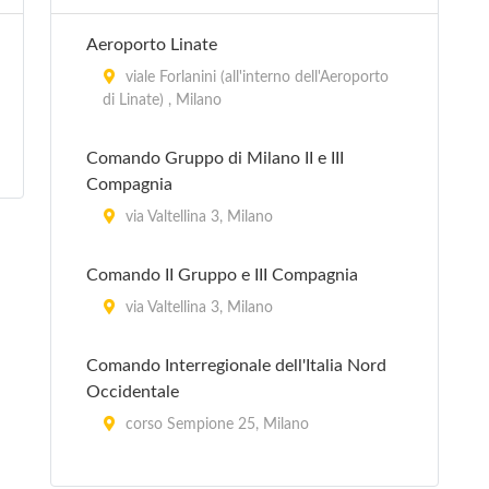
via Quadronno 29, Milano
Aeroporto Linate
San Babila Day Hospital
viale Forlanini (all'interno dell'Aeroporto
di Linate) , Milano
via Antonio Stoppani 36, Milano
Comando Gruppo di Milano II e III
San Camillo
Compagnia
via Mauro Macchi 5, Milano
via Valtellina 3, Milano
San Carlo
Comando II Gruppo e III Compagnia
via Pier Lombardo 22, Milano
via Valtellina 3, Milano
Comando Interregionale dell'Italia Nord
Occidentale
corso Sempione 25, Milano
Comando Nucleo Speciale Polizia