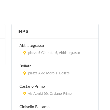
Valutaria Milano - III Gruppo di Sezioni
via Giovanni Battista Pirelli 19, Milano
Comando Provinciale di Milano
INPS
via Valtellina 3/A, Milano
Comando Regionale Lombardia
Abbiategrasso
via Melchiorre Gioia 5, Milano
piazza 5 Giornate 5, Abbiategrasso
Compagnia Pronto Impiego
Bollate
via Giacomo Medici Del Vascello 36,
piazza Aldo Moro 1, Bollate
Milano
Castano Primo
Nucleo Regionale Polizia Tributaria
via Acerbi 55, Castano Primo
via Fabio Filzi 42/44, Milano
Cinisello Balsamo