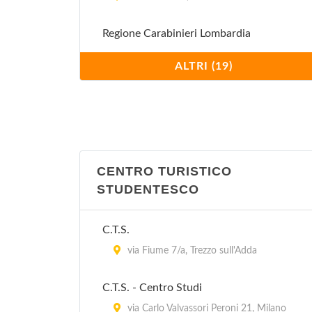
Regione Carabinieri Lombardia
via Moscova 19, Milano
ALTRI (19)
Stazione Carabinieri Aeroporto Milano
Linate
viale Enrico Forlanini (all'interno
dell'Aeroporto Civile di Milano Linate) 1,
Milano
CENTRO TURISTICO
STUDENTESCO
Stazione Carabinieri Milano Affori
via Enrico Cialdini 131, Milano
C.T.S.
via Fiume 7/a, Trezzo sull'Adda
Stazione Carabinieri Milano Barona
via Lago Di Nemi 33, Milano
C.T.S. - Centro Studi
via Carlo Valvassori Peroni 21, Milano
Stazione Carabinieri Milano Crescenzago