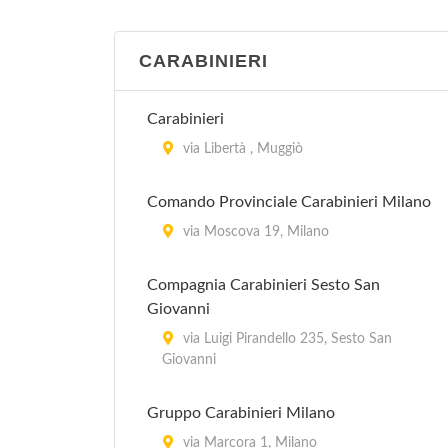
via Carlo Roberto Darwin 20, Milano
Ufficio Relazioni con il Pubblico -
CARABINIERI
Distretto 5
piazzale Giovanni dalle Bande Nere 3,
Carabinieri
Milano
via Libertà , Muggiò
Comando Provinciale Carabinieri Milano
via Moscova 19, Milano
Compagnia Carabinieri Sesto San
Giovanni
via Luigi Pirandello 235, Sesto San
Giovanni
Gruppo Carabinieri Milano
via Marcora 1, Milano