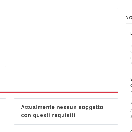
NO
I
d
P
Attualmente nessun soggetto
g
con questi requisiti