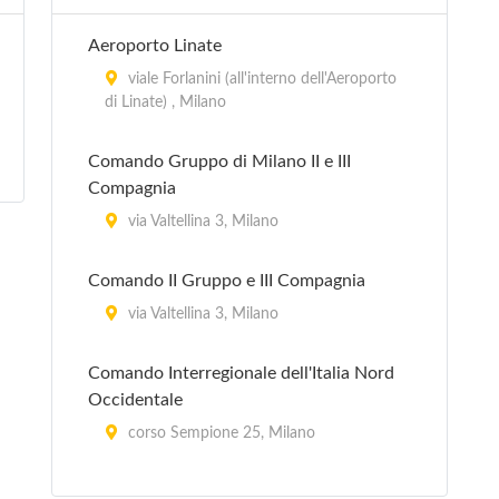
via Quadronno 29, Milano
Aeroporto Linate
San Babila Day Hospital
viale Forlanini (all'interno dell'Aeroporto
di Linate) , Milano
via Antonio Stoppani 36, Milano
Comando Gruppo di Milano II e III
San Camillo
Compagnia
via Mauro Macchi 5, Milano
via Valtellina 3, Milano
San Carlo
Comando II Gruppo e III Compagnia
via Pier Lombardo 22, Milano
via Valtellina 3, Milano
Comando Interregionale dell'Italia Nord
Occidentale
corso Sempione 25, Milano
Comando Nucleo Speciale Polizia