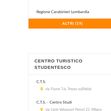
Regione Carabinieri Lombardia
via Moscova 19, Milano
ALTRI (19)
Stazione Carabinieri Aeroporto Milano
Linate
viale Enrico Forlanini (all'interno
dell'Aeroporto Civile di Milano Linate) 1,
Milano
CENTRO TURISTICO
STUDENTESCO
Stazione Carabinieri Milano Affori
via Enrico Cialdini 131, Milano
C.T.S.
via Fiume 7/a, Trezzo sull'Adda
Stazione Carabinieri Milano Barona
via Lago Di Nemi 33, Milano
C.T.S. - Centro Studi
via Carlo Valvassori Peroni 21, Milano
Stazione Carabinieri Milano Crescenzago