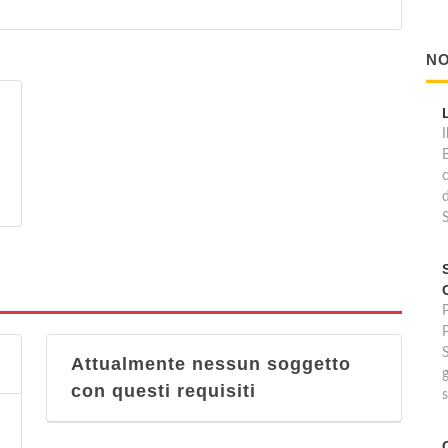
NO
I
d
P
Attualmente nessun soggetto
g
con questi requisiti