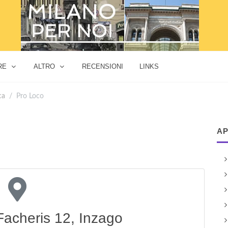
RE
ALTRO
RECENSIONI
LINKS
ca
Pro Loco
AP
Facheris 12, Inzago