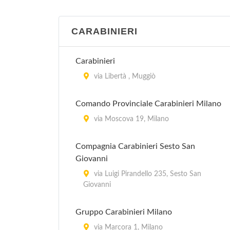
via Carlo Roberto Darwin 20, Milano
Ufficio Relazioni con il Pubblico -
CARABINIERI
Distretto 5
piazzale Giovanni dalle Bande Nere 3,
Carabinieri
Milano
via Libertà , Muggiò
Comando Provinciale Carabinieri Milano
via Moscova 19, Milano
Compagnia Carabinieri Sesto San
Giovanni
via Luigi Pirandello 235, Sesto San
Giovanni
Gruppo Carabinieri Milano
via Marcora 1, Milano