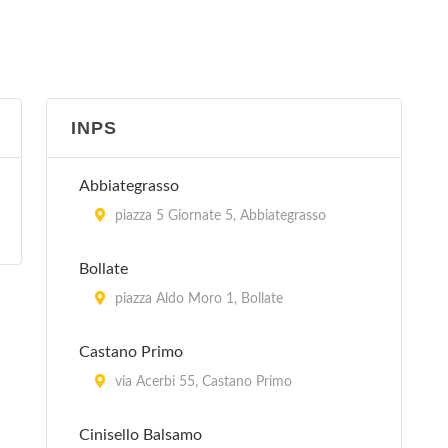
Valutaria Milano - III Gruppo di Sezioni
via Giovanni Battista Pirelli 19, Milano
Comando Provinciale di Milano
INPS
via Valtellina 3/A, Milano
Comando Regionale Lombardia
Abbiategrasso
via Melchiorre Gioia 5, Milano
piazza 5 Giornate 5, Abbiategrasso
Compagnia Pronto Impiego
Bollate
via Giacomo Medici Del Vascello 36,
piazza Aldo Moro 1, Bollate
Milano
Castano Primo
Nucleo Regionale Polizia Tributaria
via Acerbi 55, Castano Primo
via Fabio Filzi 42/44, Milano
Cinisello Balsamo