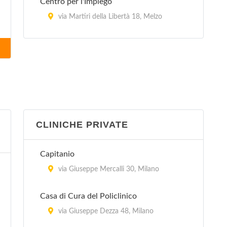
Centro per l'Impiego
via Martiri della Libertà 18, Melzo
Centro per l'Impiego
via Buon Gesù 21, Rho
Centro per l'Impiego
via Gardenie 1, Rozzano
CLINICHE PRIVATE
Centro per l'Impiego
via di Vittorio 25, San Donato Milanese
Capitanio
Centro per l'Impiego
via Giuseppe Mercalli 30, Milano
via Fiorani 46, Sesto San Giovanni
Casa di Cura del Policlinico
Centro per l'impiego - Jenner
via Giuseppe Dezza 48, Milano