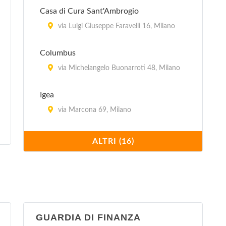
viale Edoardo Jenner 24/a, Milano
Casa di Cura Sant'Ambrogio
Centro per l'impiego - Vittoria
via Luigi Giuseppe Faravelli 16, Milano
corso di Porta Vittoria 27, Milano
Columbus
via Michelangelo Buonarroti 48, Milano
Igea
via Marcona 69, Milano
Istituto Clinico Humanitas
ALTRI (16)
via Alessandro Manzoni 56, Rozzano
Istituto Stomatologico
via Pace 21, Milano
GUARDIA DI FINANZA
La Madonnina (clinica polispecialistica)