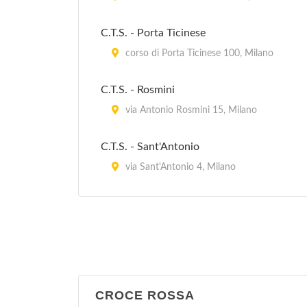
via Padova 257, Milano
C.T.S. - Porta Ticinese
corso di Porta Ticinese 100, Milano
Stazione Carabinieri Milano Gorla
Precotto
C.T.S. - Rosmini
via Prospero Finzi 10, Milano
via Antonio Rosmini 15, Milano
Stazione Carabinieri Milano Gratosoglio
C.T.S. - Sant'Antonio
via Gratasoglio 63, Milano
via Sant'Antonio 4, Milano
C.T.S. Frà Agostino Gemelli
largo Frà Agostino Gemelli 1, Milano
CROCE ROSSA