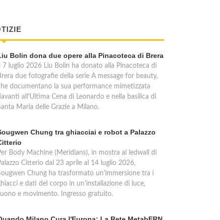
TIZIE
Liu Bolin dona due opere alla Pinacoteca di Brera
l 7 luglio 2026 Liu Bolin ha donato alla Pinacoteca di
Brera due fotografie della serie A message for beauty,
che documentano la sua performance mimetizzata
avanti all'Ultima Cena di Leonardo e nella basilica di
Santa Maria delle Grazie a Milano.
Sougwen Chung tra ghiacciai e robot a Palazzo
Citterio
Per Body Machine (Meridians), in mostra al ledwall di
alazzo Citterio dal 23 aprile al 14 luglio 2026,
Sougwen Chung ha trasformato un'immersione tra i
hiacci e dati del corpo in un'installazione di luce,
suono e movimento. Ingresso gratuito.
Quando Milano Cura l'Europa: La Rete MetabERN