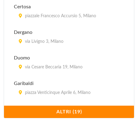
piazza Cardinal Andrea Ferrari 1, Milano
Certosa
Ospedale Niguarda Ca' Granda
piazzale Francesco Accursio 5, Milano
piazza Dell' Ospedale Maggiore 3, Milano
Dergano
Ospedale Dei Bambini Vittore Buzzi
via Livigno 3, Milano
via Lodovico Castelvetro 32, Milano
Duomo
via Cesare Beccaria 19, Milano
Garibaldi
piazza Venticinque Aprile 6, Milano
Gratosoglio
ALTRI (19)
via Sant'Abbondio 10, Milano
Linea per non udenti