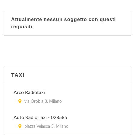
via Cesare Beccaria 19, Milano
Attualmente nessun soggetto con questi
Loreto
requisiti
via Giuseppe Ponzio 35, Milano
Magenta
via Seprio 9, Milano
Niguarda
TAXI
via Gian Battista Passerini 7, Milano
Arco Radiotaxi
Polizia Municipale
via Orobia 3, Milano
piazza Giacomo Matteotti 1, Muggiò
Auto Radio Taxi - 028585
piazza Velasca 5, Milano