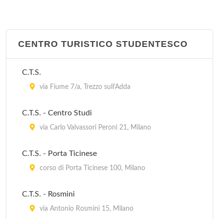
via Buon Gesù 21, Rho
Centro per l'Impiego
via Gardenie 1, Rozzano
CENTRO TURISTICO STUDENTESCO
Centro per l'Impiego
C.T.S.
via di Vittorio 25, San Donato Milanese
via Fiume 7/a, Trezzo sull'Adda
Centro per l'Impiego
C.T.S. - Centro Studi
via Fiorani 46, Sesto San Giovanni
via Carlo Valvassori Peroni 21, Milano
Centro per l'impiego - Jenner
C.T.S. - Porta Ticinese
viale Edoardo Jenner 24/a, Milano
corso di Porta Ticinese 100, Milano
Centro per l'impiego - Vittoria
C.T.S. - Rosmini
corso di Porta Vittoria 27, Milano
via Antonio Rosmini 15, Milano