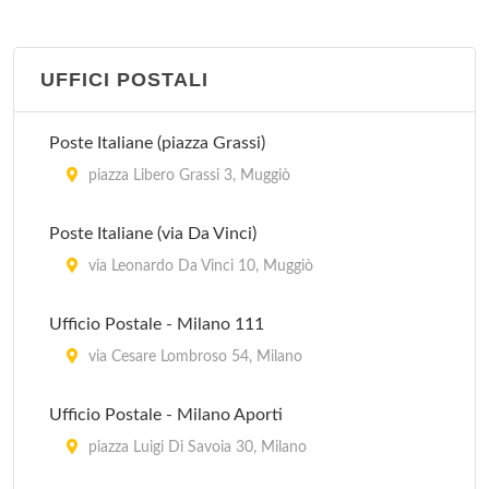
Pro Loco
piazza Giuseppe Garibaldi 10, Melzo
UFFICI POSTALI
Pro Loco Pievese
Poste Italiane (piazza Grassi)
via Roma 9, Pieve Emanuele
piazza Libero Grassi 3, Muggiò
Pro Loco Vittuone
Poste Italiane (via Da Vinci)
via Francesco Petrarca 9, Vittuone
via Leonardo Da Vinci 10, Muggiò
Ufficio Informazioni
Ufficio Postale - Milano 111
via Silvio Pellico 6, Milano
via Cesare Lombroso 54, Milano
Ufficio Postale - Milano Aporti
piazza Luigi Di Savoia 30, Milano