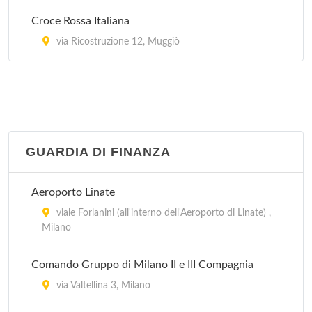
via Quadronno 29, Milano
Croce Rossa Italiana
San Babila Day Hospital
via Ricostruzione 12, Muggiò
via Antonio Stoppani 36, Milano
San Camillo
via Mauro Macchi 5, Milano
GUARDIA DI FINANZA
San Carlo
via Pier Lombardo 22, Milano
Aeroporto Linate
viale Forlanini (all'interno dell'Aeroporto di Linate) ,
Milano
Comando Gruppo di Milano II e III Compagnia
via Valtellina 3, Milano