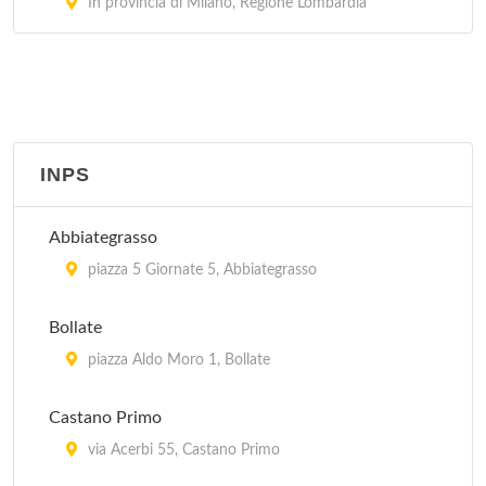
In provincia di Milano, Regione Lombardia
Compagnia Pronto Impiego
via Giacomo Medici Del Vascello 36, Milano
Nucleo Regionale Polizia Tributaria
via Fabio Filzi 42/44, Milano
INPS
Abbiategrasso
piazza 5 Giornate 5, Abbiategrasso
Bollate
piazza Aldo Moro 1, Bollate
Castano Primo
via Acerbi 55, Castano Primo