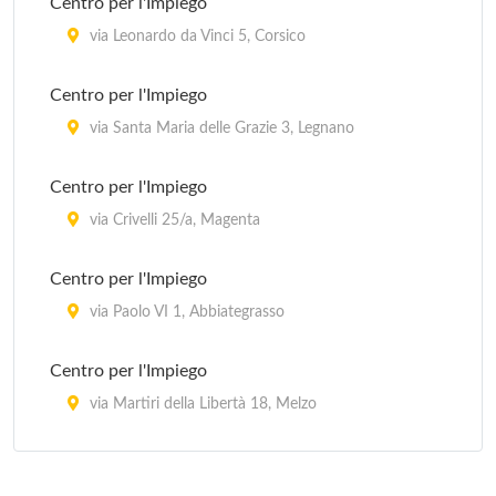
Centro per l'Impiego
via Lago Di Nemi 33, Milano
via Leonardo da Vinci 5, Corsico
Stazione Carabinieri Milano Crescenzago
Centro per l'Impiego
via Padova 257, Milano
via Santa Maria delle Grazie 3, Legnano
Stazione Carabinieri Milano Gorla Precotto
Centro per l'Impiego
via Prospero Finzi 10, Milano
via Crivelli 25/a, Magenta
Stazione Carabinieri Milano Gratosoglio
Centro per l'Impiego
via Gratasoglio 63, Milano
via Paolo VI 1, Abbiategrasso
Centro per l'Impiego
via Martiri della Libertà 18, Melzo
Centro per l'Impiego