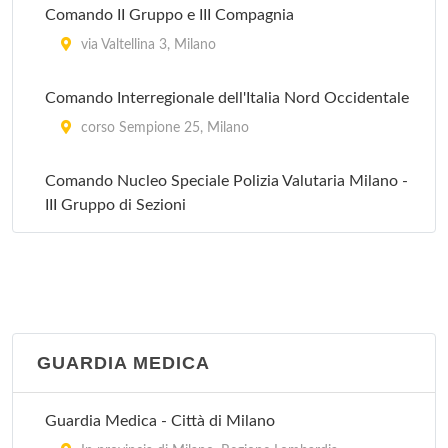
Comando II Gruppo e III Compagnia
via Valtellina 3, Milano
Comando Interregionale dell'Italia Nord Occidentale
corso Sempione 25, Milano
Comando Nucleo Speciale Polizia Valutaria Milano -
III Gruppo di Sezioni
via Giovanni Battista Pirelli 19, Milano
Comando Provinciale di Milano
via Valtellina 3/A, Milano
GUARDIA MEDICA
Comando Regionale Lombardia
via Melchiorre Gioia 5, Milano
Guardia Medica - Città di Milano