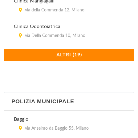
Clinica Mangiagalli
via della Commenda 12, Milano
Clinica Odontoiatrica
via Della Commenda 10, Milano
Clinica Pediatrica De Marchi
ALTRI (19)
via della Commenda 9, Milano
Istituti Clinici di Perfezionamento Regina Elena
via Della Commenda 9, Milano
POLIZIA MUNICIPALE
Istituto Europeo Di Oncologia
via Giuseppe Ripamonti 435, Milano
Baggio
Istituto Ortopedico Gaetano Pini
via Anselmo da Baggio 55, Milano