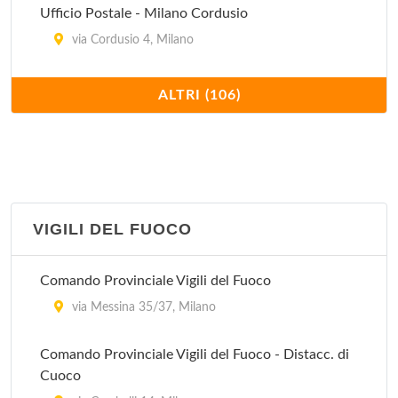
Ufficio Postale - Milano Cordusio
via Cordusio 4, Milano
Ufficio Postale - Milano Galleria Stazione
ALTRI (106)
piazza Duca D'Aosta , Milano
Ufficio Postale - Milano Isola
via Filippo Sassetti 27, Milano
VIGILI DEL FUOCO
Ufficio Postale - Milano Stazione Centrale Galleria
di Testa
Comando Provinciale Vigili del Fuoco
via Giovanni Battista Sammartini , Milano
via Messina 35/37, Milano
Ufficio Postale - Milano Ticinese
Comando Provinciale Vigili del Fuoco - Distacc. di
via Ruggero Bonghi 3/7, Milano
Cuoco