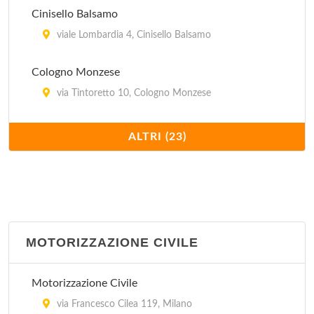
Cinisello Balsamo
viale Lombardia 4, Cinisello Balsamo
Cologno Monzese
via Tintoretto 10, Cologno Monzese
Direzione Regionale Lombardia
ALTRI (23)
via Maurizio Gonzaga 6, Milano
Garbagnate Milanese
via per Casate 64, Garbagnate Milanese
MOTORIZZAZIONE CIVILE
Gorgonzola
via Milano 16, Gorgonzola
Motorizzazione Civile
Legnano
via Francesco Cilea 119, Milano