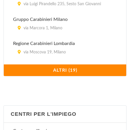
via Luigi Pirandello 235, Sesto San Giovanni
Gruppo Carabinieri Milano
via Marcora 1, Milano
Regione Carabinieri Lombardia
via Moscova 19, Milano
Stazione Carabinieri Aeroporto Milano Linate
ALTRI (19)
viale Enrico Forlanini (all'interno dell'Aeroporto
Civile di Milano Linate) 1, Milano
Stazione Carabinieri Milano Affori
via Enrico Cialdini 131, Milano
CENTRI PER L'IMPIEGO
Stazione Carabinieri Milano Barona