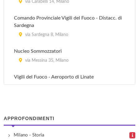
Ufficio Postale - Milano Villaggio Garbagnate
via Carabelli 14, Milano
viale Enrico Forlanini 115, Milano
Comando Provinciale Vigili del Fuoco - Distacc. di
Sardegna
Ufficio Postale 1
via Sardegna 8, Milano
via Cogne 14, Milano
Nucleo Sommozzatori
via Messina 35, Milano
Vigili del Fuoco - Aeroporto di Linate
viale Enrico Forlanini (Aeroporto di Linate) , Milano
Vigili del Fuoco - Benedetto Marcello
via Benedetto Marcello 31, Milano
APPROFONDIMENTI
Vigili del Fuoco - Darwin
Milano - Storia
via Carlo Roberto Darwin 5, Milano