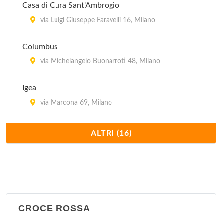
Casa di Cura Sant'Ambrogio
via Luigi Giuseppe Faravelli 16, Milano
Columbus
via Michelangelo Buonarroti 48, Milano
Igea
via Marcona 69, Milano
Istituto Clinico Humanitas
ALTRI (16)
via Alessandro Manzoni 56, Rozzano
Istituto Stomatologico
via Pace 21, Milano
CROCE ROSSA
La Madonnina (clinica polispecialistica)