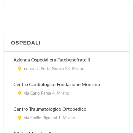
via Podgora 2, Legnano
Magenta
via Milano 166, Magenta
OSPEDALI
Melegnano
via Martiri della Libertà 16, Melegnano
Azienda Ospedaliera Fatebenefratelli
corso Di Porta Nuova 23, Milano
Centro Cardiologico Fondazione Monzino
via Carlo Parea 4, Milano
Centro Traumatologico Ortopedico
via Emilio Bignami 1, Milano