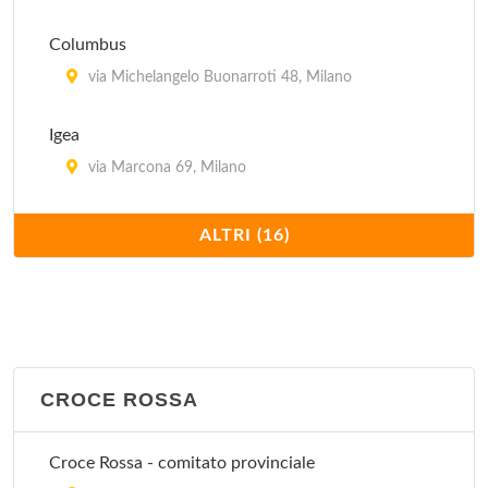
Columbus
via Michelangelo Buonarroti 48, Milano
Igea
via Marcona 69, Milano
Istituto Clinico Humanitas
ALTRI (16)
via Alessandro Manzoni 56, Rozzano
Istituto Stomatologico
via Pace 21, Milano
CROCE ROSSA
La Madonnina (clinica polispecialistica)
via Quadronno 29, Milano
Croce Rossa - comitato provinciale