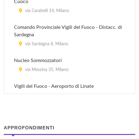
Cuoco
Ufficio Postale - Milano Villaggio Garbagnate
via Carabelli 14, Milano
viale Enrico Forlanini 115, Milano
Comando Provinciale Vigili del Fuoco - Distacc. di
Sardegna
Ufficio Postale 1
via Sardegna 8, Milano
via Cogne 14, Milano
Nucleo Sommozzatori
via Messina 35, Milano
Vigili del Fuoco - Aeroporto di Linate
viale Enrico Forlanini (Aeroporto di Linate) , Milano
Vigili del Fuoco - Benedetto Marcello
via Benedetto Marcello 31, Milano
APPROFONDIMENTI
Vigili del Fuoco - Darwin