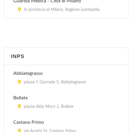
Guardia Medica - Città di Milano
In provincia di Milano, Regione Lombardia
Compagnia Pronto Impiego
via Giacomo Medici Del Vascello 36, Milano
Nucleo Regionale Polizia Tributaria
via Fabio Filzi 42/44, Milano
INPS
Abbiategrasso
piazza 5 Giornate 5, Abbiategrasso
Bollate
piazza Aldo Moro 1, Bollate
Castano Primo
via Acerbi 55, Castano Primo