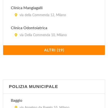
Clinica Mangiagalli
via della Commenda 12, Milano
Clinica Odontoiatrica
via Della Commenda 10, Milano
Clinica Pediatrica De Marchi
ALTRI (19)
via della Commenda 9, Milano
Istituti Clinici di Perfezionamento Regina Elena
via Della Commenda 9, Milano
POLIZIA MUNICIPALE
Istituto Europeo Di Oncologia
via Giuseppe Ripamonti 435, Milano
Baggio
via Anselmo da Baggio 55, Milano