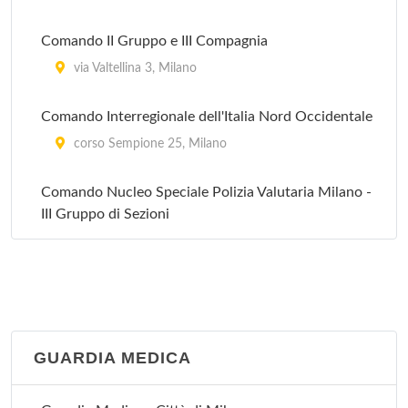
Comando II Gruppo e III Compagnia
via Valtellina 3, Milano
Comando Interregionale dell'Italia Nord Occidentale
corso Sempione 25, Milano
Comando Nucleo Speciale Polizia Valutaria Milano -
III Gruppo di Sezioni
via Giovanni Battista Pirelli 19, Milano
Comando Provinciale di Milano
via Valtellina 3/A, Milano
GUARDIA MEDICA
Comando Regionale Lombardia
via Melchiorre Gioia 5, Milano