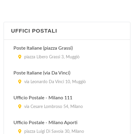
piazza Risorgimento , Lacchiarella
Pro Loco
piazza Giuseppe Garibaldi 10, Melzo
UFFICI POSTALI
Pro Loco Pievese
Poste Italiane (piazza Grassi)
via Roma 9, Pieve Emanuele
piazza Libero Grassi 3, Muggiò
Pro Loco Vittuone
Poste Italiane (via Da Vinci)
via Francesco Petrarca 9, Vittuone
via Leonardo Da Vinci 10, Muggiò
Ufficio Informazioni
Ufficio Postale - Milano 111
via Silvio Pellico 6, Milano
via Cesare Lombroso 54, Milano
Ufficio Postale - Milano Aporti
piazza Luigi Di Savoia 30, Milano