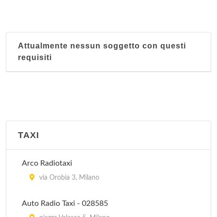
Loreto
via Giuseppe Ponzio 35, Milano
Attualmente nessun soggetto con questi
Magenta
requisiti
via Seprio 9, Milano
Niguarda
via Gian Battista Passerini 7, Milano
Polizia Municipale
TAXI
piazza Giacomo Matteotti 1, Muggiò
Arco Radiotaxi
Pronto Intervento
via Orobia 3, Milano
via Cesare Beccaria 19, Milano
Auto Radio Taxi - 028585