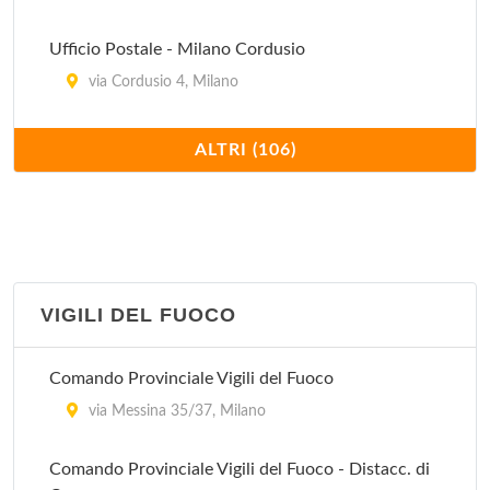
Ufficio Postale - Milano Cordusio
via Cordusio 4, Milano
Ufficio Postale - Milano Galleria Stazione
ALTRI (106)
piazza Duca D'Aosta , Milano
Ufficio Postale - Milano Isola
via Filippo Sassetti 27, Milano
VIGILI DEL FUOCO
Ufficio Postale - Milano Stazione Centrale Galleria
di Testa
Comando Provinciale Vigili del Fuoco
via Giovanni Battista Sammartini , Milano
via Messina 35/37, Milano
Ufficio Postale - Milano Ticinese
Comando Provinciale Vigili del Fuoco - Distacc. di
via Ruggero Bonghi 3/7, Milano