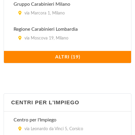
Gruppo Carabinieri Milano
via Marcora 1, Milano
Regione Carabinieri Lombardia
via Moscova 19, Milano
Stazione Carabinieri Aeroporto Milano Linate
ALTRI (19)
viale Enrico Forlanini (all'interno dell'Aeroporto
Civile di Milano Linate) 1, Milano
Stazione Carabinieri Milano Affori
via Enrico Cialdini 131, Milano
CENTRI PER L'IMPIEGO
Stazione Carabinieri Milano Barona
Centro per l'Impiego
via Lago Di Nemi 33, Milano
via Leonardo da Vinci 5, Corsico