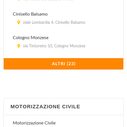
Cinisello Balsamo
viale Lombardia 4, Cinisello Balsamo
Cologno Monzese
via Tintoretto 10, Cologno Monzese
Direzione Regionale Lombardia
ALTRI (23)
via Maurizio Gonzaga 6, Milano
Garbagnate Milanese
via per Casate 64, Garbagnate Milanese
MOTORIZZAZIONE CIVILE
Gorgonzola
via Milano 16, Gorgonzola
Motorizzazione Civile