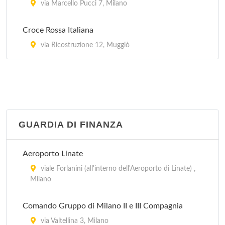
San Babila Day Hospital
via Marcello Pucci 7, Milano
via Antonio Stoppani 36, Milano
Croce Rossa Italiana
San Camillo
via Ricostruzione 12, Muggiò
via Mauro Macchi 5, Milano
San Carlo
via Pier Lombardo 22, Milano
GUARDIA DI FINANZA
Aeroporto Linate
viale Forlanini (all'interno dell'Aeroporto di Linate) ,
Milano
Comando Gruppo di Milano II e III Compagnia
via Valtellina 3, Milano