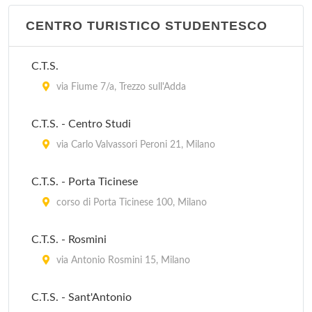
Centro per l'Impiego
via Gardenie 1, Rozzano
CENTRO TURISTICO STUDENTESCO
Centro per l'Impiego
C.T.S.
via di Vittorio 25, San Donato Milanese
via Fiume 7/a, Trezzo sull'Adda
Centro per l'Impiego
C.T.S. - Centro Studi
via Fiorani 46, Sesto San Giovanni
via Carlo Valvassori Peroni 21, Milano
Centro per l'impiego - Jenner
C.T.S. - Porta Ticinese
viale Edoardo Jenner 24/a, Milano
corso di Porta Ticinese 100, Milano
Centro per l'impiego - Vittoria
C.T.S. - Rosmini
corso di Porta Vittoria 27, Milano
via Antonio Rosmini 15, Milano
C.T.S. - Sant'Antonio