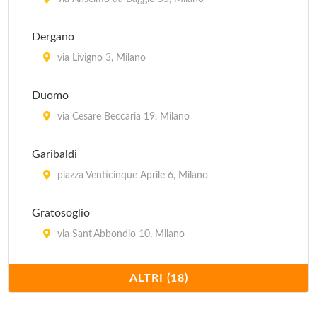
Istituto Ortopedico Gaetano Pini
piazza Cardinal Andrea Ferrari 1, Milano
Dergano
Ospedale Niguarda Ca' Granda
via Livigno 3, Milano
piazza Dell' Ospedale Maggiore 3, Milano
Duomo
Ospedale Dei Bambini Vittore Buzzi
via Cesare Beccaria 19, Milano
via Lodovico Castelvetro 32, Milano
Garibaldi
piazza Venticinque Aprile 6, Milano
Gratosoglio
via Sant'Abbondio 10, Milano
Linea per non udenti
ALTRI (18)
via Cesare Beccaria 19, Milano