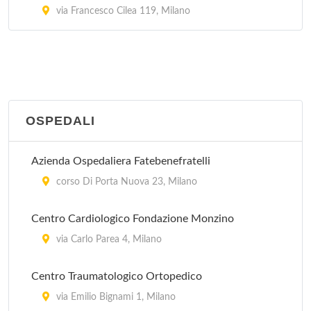
Legnano
via Francesco Cilea 119, Milano
via Podgora 2, Legnano
Magenta
via Milano 166, Magenta
OSPEDALI
Melegnano
via Martiri della Libertà 16, Melegnano
Azienda Ospedaliera Fatebenefratelli
corso Di Porta Nuova 23, Milano
Centro Cardiologico Fondazione Monzino
via Carlo Parea 4, Milano
Centro Traumatologico Ortopedico
via Emilio Bignami 1, Milano