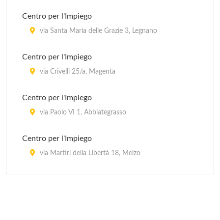
Stazione Carabinieri Milano Crescenzago
Centro per l'Impiego
via Padova 257, Milano
via Santa Maria delle Grazie 3, Legnano
Stazione Carabinieri Milano Gorla Precotto
Centro per l'Impiego
via Prospero Finzi 10, Milano
via Crivelli 25/a, Magenta
Stazione Carabinieri Milano Gratosoglio
Centro per l'Impiego
via Gratasoglio 63, Milano
via Paolo VI 1, Abbiategrasso
Centro per l'Impiego
via Martiri della Libertà 18, Melzo
Centro per l'Impiego
via Buon Gesù 21, Rho