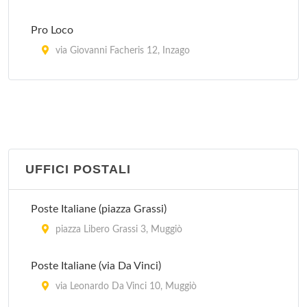
Pro Loco
via Giovanni Facheris 12, Inzago
Pro Loco
piazza Risorgimento , Lacchiarella
Pro Loco
piazza Giuseppe Garibaldi 10, Melzo
UFFICI POSTALI
Pro Loco Pievese
Poste Italiane (piazza Grassi)
via Roma 9, Pieve Emanuele
piazza Libero Grassi 3, Muggiò
Pro Loco Vittuone
Poste Italiane (via Da Vinci)
via Francesco Petrarca 9, Vittuone
via Leonardo Da Vinci 10, Muggiò