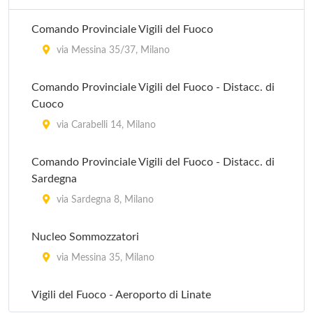
di Testa
Comando Provinciale Vigili del Fuoco
via Giovanni Battista Sammartini , Milano
via Messina 35/37, Milano
Ufficio Postale - Milano Ticinese
Comando Provinciale Vigili del Fuoco - Distacc. di
via Ruggero Bonghi 3/7, Milano
Cuoco
Ufficio Postale - Milano Villaggio Garbagnate
via Carabelli 14, Milano
viale Enrico Forlanini 115, Milano
Comando Provinciale Vigili del Fuoco - Distacc. di
Sardegna
Ufficio Postale 1
via Sardegna 8, Milano
via Cogne 14, Milano
Nucleo Sommozzatori
via Messina 35, Milano
Vigili del Fuoco - Aeroporto di Linate