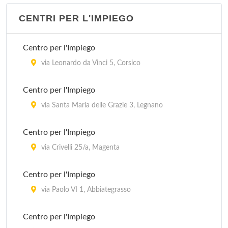
via Enrico Cialdini 131, Milano
CENTRI PER L'IMPIEGO
Stazione Carabinieri Milano Barona
Centro per l'Impiego
via Lago Di Nemi 33, Milano
via Leonardo da Vinci 5, Corsico
Stazione Carabinieri Milano Crescenzago
Centro per l'Impiego
via Padova 257, Milano
via Santa Maria delle Grazie 3, Legnano
Stazione Carabinieri Milano Gorla Precotto
Centro per l'Impiego
via Prospero Finzi 10, Milano
via Crivelli 25/a, Magenta
Stazione Carabinieri Milano Gratosoglio
Centro per l'Impiego
via Gratasoglio 63, Milano
via Paolo VI 1, Abbiategrasso
Centro per l'Impiego