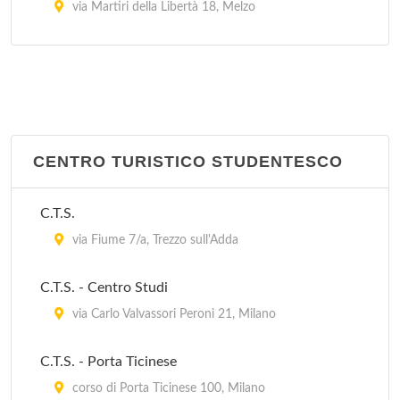
via Martiri della Libertà 18, Melzo
Centro per l'Impiego
via Buon Gesù 21, Rho
Centro per l'Impiego
via Gardenie 1, Rozzano
CENTRO TURISTICO STUDENTESCO
Centro per l'Impiego
C.T.S.
via di Vittorio 25, San Donato Milanese
via Fiume 7/a, Trezzo sull'Adda
Centro per l'Impiego
C.T.S. - Centro Studi
via Fiorani 46, Sesto San Giovanni
via Carlo Valvassori Peroni 21, Milano
Centro per l'impiego - Jenner
C.T.S. - Porta Ticinese
viale Edoardo Jenner 24/a, Milano
corso di Porta Ticinese 100, Milano