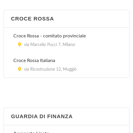
via Pace 21, Milano
CROCE ROSSA
La Madonnina (clinica polispecialistica)
via Quadronno 29, Milano
Croce Rossa - comitato provinciale
San Babila Day Hospital
via Marcello Pucci 7, Milano
via Antonio Stoppani 36, Milano
Croce Rossa Italiana
San Camillo
via Ricostruzione 12, Muggiò
via Mauro Macchi 5, Milano
San Carlo
via Pier Lombardo 22, Milano
GUARDIA DI FINANZA