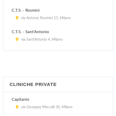
Centro per l'impiego - Vittoria
C.T.S. - Rosmini
corso di Porta Vittoria 27, Milano
via Antonio Rosmini 15, Milano
C.T.S. - Sant'Antonio
via Sant'Antonio 4, Milano
C.T.S. Frà Agostino Gemelli
largo Frà Agostino Gemelli 1, Milano
CLINICHE PRIVATE
Capitanio
via Giuseppe Mercalli 30, Milano