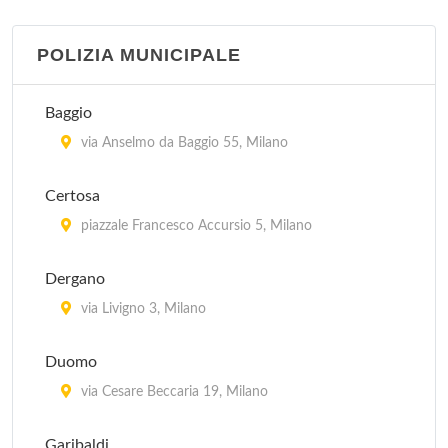
via Della Commenda 9, Milano
POLIZIA MUNICIPALE
Istituto Europeo Di Oncologia
via Giuseppe Ripamonti 435, Milano
Baggio
Istituto Ortopedico Gaetano Pini
via Anselmo da Baggio 55, Milano
piazza Cardinal Andrea Ferrari 1, Milano
Certosa
Ospedale Niguarda Ca' Granda
piazzale Francesco Accursio 5, Milano
piazza Dell' Ospedale Maggiore 3, Milano
Dergano
Ospedale Dei Bambini Vittore Buzzi
via Livigno 3, Milano
via Lodovico Castelvetro 32, Milano
Duomo
via Cesare Beccaria 19, Milano
Garibaldi