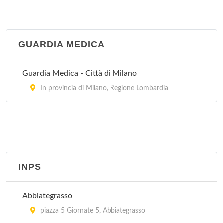
Comando Provinciale di Milano
via Valtellina 3/A, Milano
GUARDIA MEDICA
Comando Regionale Lombardia
via Melchiorre Gioia 5, Milano
Guardia Medica - Città di Milano
In provincia di Milano, Regione Lombardia
Compagnia Pronto Impiego
via Giacomo Medici Del Vascello 36, Milano
Nucleo Regionale Polizia Tributaria
via Fabio Filzi 42/44, Milano
INPS
Abbiategrasso
piazza 5 Giornate 5, Abbiategrasso