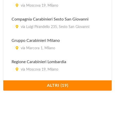
via Moscova 19, Milano
Compagnia Carabinieri Sesto San Giovanni
via Luigi Pirandello 235, Sesto San Giovanni
Gruppo Carabinieri Milano
via Marcora 1, Milano
Regione Carabinieri Lombardia
via Moscova 19, Milano
Stazione Carabinieri Aeroporto Milano Linate
ALTRI (19)
viale Enrico Forlanini (all'interno dell'Aeroporto
Civile di Milano Linate) 1, Milano
Stazione Carabinieri Milano Affori