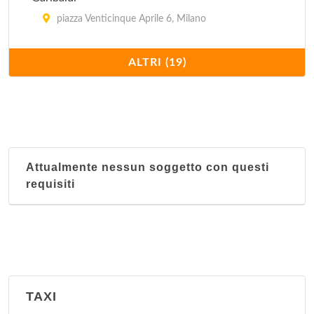
piazza Venticinque Aprile 6, Milano
Gratosoglio
ALTRI (19)
via Sant'Abbondio 10, Milano
Linea per non udenti
via Cesare Beccaria 19, Milano
Attualmente nessun soggetto con questi
Loreto
requisiti
via Giuseppe Ponzio 35, Milano
Magenta
via Seprio 9, Milano
Niguarda
TAXI
via Gian Battista Passerini 7, Milano