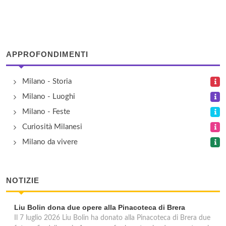
viale Enrico Forlanini (Aeroporto di Linate) , Milano
Vigili del Fuoco - Benedetto Marcello
via Benedetto Marcello 31, Milano
APPROFONDIMENTI
Vigili del Fuoco - Darwin
Milano - Storia
via Carlo Roberto Darwin 5, Milano
Milano - Luoghi
Milano - Feste
Curiosità Milanesi
Milano da vivere
NOTIZIE
Liu Bolin dona due opere alla Pinacoteca di Brera
Il 7 luglio 2026 Liu Bolin ha donato alla Pinacoteca di Brera due