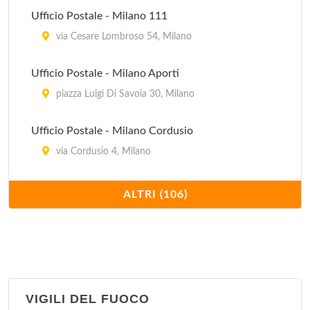
Ufficio Informazioni
Ufficio Postale - Milano 111
via Silvio Pellico 6, Milano
via Cesare Lombroso 54, Milano
Ufficio Postale - Milano Aporti
piazza Luigi Di Savoia 30, Milano
Ufficio Postale - Milano Cordusio
via Cordusio 4, Milano
Ufficio Postale - Milano Galleria Stazione
ALTRI (106)
piazza Duca D'Aosta , Milano
Ufficio Postale - Milano Isola
via Filippo Sassetti 27, Milano
VIGILI DEL FUOCO
Ufficio Postale - Milano Stazione Centrale Galleria