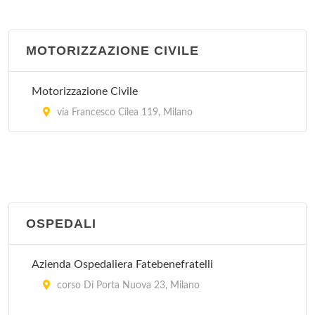
via per Casate 64, Garbagnate Milanese
MOTORIZZAZIONE CIVILE
Gorgonzola
via Milano 16, Gorgonzola
Motorizzazione Civile
Legnano
via Francesco Cilea 119, Milano
via Podgora 2, Legnano
Magenta
via Milano 166, Magenta
OSPEDALI
Melegnano
via Martiri della Libertà 16, Melegnano
Azienda Ospedaliera Fatebenefratelli
corso Di Porta Nuova 23, Milano