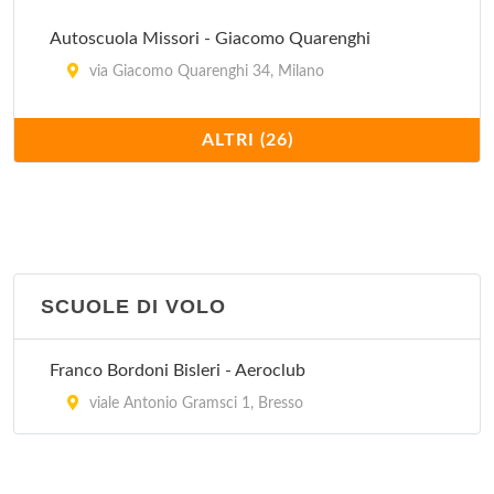
Autoscuola Missori - Giacomo Quarenghi
via Giacomo Quarenghi 34, Milano
Autoscuola Missori - Porta Romana
ALTRI (26)
corso di Porta Romana 9, Milano
Blu Oltremare
via Caio Secondo Plinio 46, Milano
SCUOLE DI VOLO
Blu Progetto Mare
via dei Gracchi 24, Milano
Franco Bordoni Bisleri - Aeroclub
Blu Sailing
viale Antonio Gramsci 1, Bresso
via Principe Eugenio 24, Milano