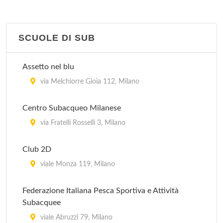
Centro Velico Caprera
corso Italia 10, Milano
SCUOLE DI SUB
Club della Vela Mare Aperto
via Conca Del Naviglio 2, Milano
Assetto nel blu
via Melchiorre Gioia 112, Milano
Centro Subacqueo Milanese
via Fratelli Rosselli 3, Milano
Club 2D
viale Monza 119, Milano
Federazione Italiana Pesca Sportiva e Attività
Subacquee
viale Abruzzi 79, Milano