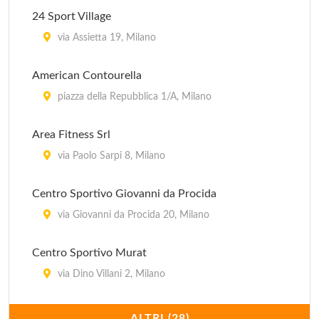
via San Tomaso 6, Milano
24 Sport Village
Body Building Club
via Assietta 19, Milano
via Padova 312/A, Milano
American Contourella
Bodyline
piazza della Repubblica 1/A, Milano
via Lambrate 20, Milano
Area Fitness Srl
Brera Sport Club
via Paolo Sarpi 8, Milano
via Varese 6, Milano
Centro Sportivo Giovanni da Procida
via Giovanni da Procida 20, Milano
Centro Sportivo Murat
via Dino Villani 2, Milano
Centro Sportivo Saini
ALTRI (28)