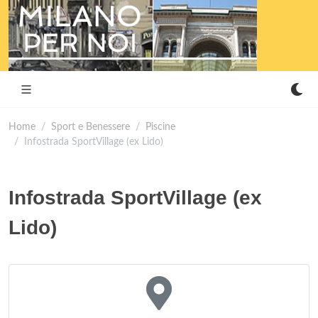
Home
Sport e Benessere
Piscine
Infostrada SportVillage (ex Lido)
Infostrada SportVillage (ex
Lido)