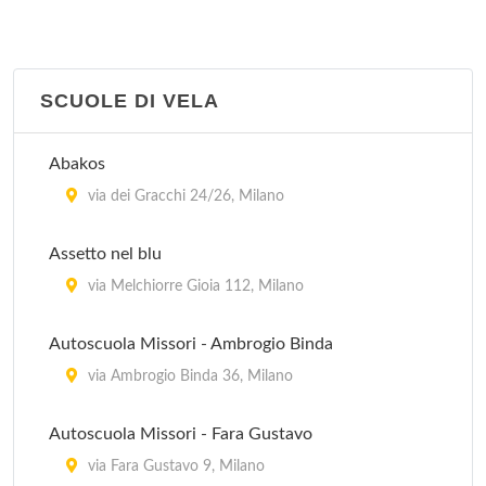
via Francesco Brioschi 26, Milano
Poliuisp 10
SCUOLE DI VELA
via Cialdini 107, Milano
Abakos
Sci Club Alaska
via dei Gracchi 24/26, Milano
via Andrea Verga 16/BIS, Milano
Assetto nel blu
via Melchiorre Gioia 112, Milano
Autoscuola Missori - Ambrogio Binda
via Ambrogio Binda 36, Milano
Autoscuola Missori - Fara Gustavo
via Fara Gustavo 9, Milano