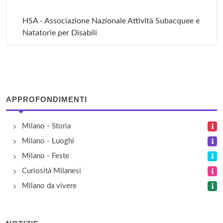
HSA - Associazione Nazionale Attività Subacquee e
Natatorie per Disabili
via Fratelli Rosselli 3, Milano
Mart Sub
corso Buenos Aires 8, Milano
APPROFONDIMENTI
Nautica Pennati
Milano - Storia
piazzale Stazione Porta Genova 3, Milano
Milano - Luoghi
Milano - Feste
Orca - Associazione sportiva - Sezione di Milano
Curiosità Milanesi
via San Alessandro 46, Milano
Milano da vivere
Professional Sport Center
via Giambellino 57, Milano