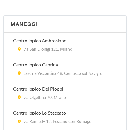
Golf Club Campo Pratica Orsini
via Buozzi 4/c, Peschiera Borromeo
MANEGGI
Golf Club Le Rovedine
via Karl Marx 18, Opera
Centro Ippico Ambrosiano
Golf Club Mirasole
via San Dionigi 121, Milano
via Karl Marx 16, Opera
Centro Ippico Cantina
Golf Green Club
cascina Viscontina 48, Cernusco sul Naviglio
via Alessandro Manzoni 45, Lainate
Centro Ippico Dei Pioppi
Harbour Club Milano Associazione Sportiva
via Olgettina 70, Milano
via Cascina Bellaria 19, Milano
Centro Ippico Lo Steccato
via Kennedy 12, Pessano con Bornago