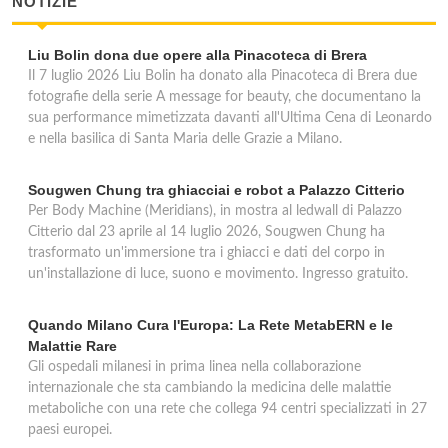
NOTIZIE
Shark Sub Service
Liu Bolin dona due opere alla Pinacoteca di Brera
viale Legioni Romane 55, Milano
Il 7 luglio 2026 Liu Bolin ha donato alla Pinacoteca di Brera due
fotografie della serie A message for beauty, che documentano la
Sportissimo Prodesub
sua performance mimetizzata davanti all'Ultima Cena di Leonardo
e nella basilica di Santa Maria delle Grazie a Milano.
via Giuseppe Ripamonti 21, Milano
Sougwen Chung tra ghiacciai e robot a Palazzo Citterio
Per Body Machine (Meridians), in mostra al ledwall di Palazzo
Citterio dal 23 aprile al 14 luglio 2026, Sougwen Chung ha
trasformato un'immersione tra i ghiacci e dati del corpo in
un'installazione di luce, suono e movimento. Ingresso gratuito.
Quando Milano Cura l'Europa: La Rete MetabERN e le
Malattie Rare
Gli ospedali milanesi in prima linea nella collaborazione
internazionale che sta cambiando la medicina delle malattie
metaboliche con una rete che collega 94 centri specializzati in 27
paesi europei.