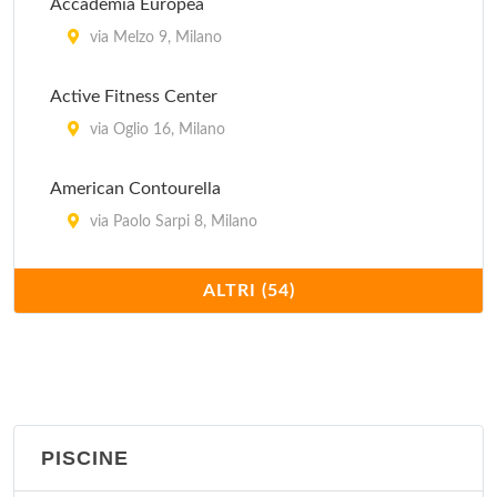
Accademia Europea
via Melzo 9, Milano
Active Fitness Center
via Oglio 16, Milano
American Contourella
via Paolo Sarpi 8, Milano
American Contourella "piazza della Repubblica"
ALTRI (54)
piazza della Repubblica 1/A, Milano
American Contourella "via Raffaello Sanzio"
via Raffaello Sanzio 39, Milano
PISCINE
Arienta