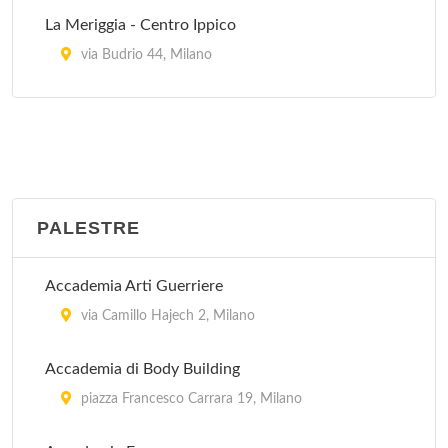
La Meriggia - Centro Ippico
via Budrio 44, Milano
Maneggio Dioscuri
via Ippodromo 134, Milano
Milanese - Centro Ippico
via Macconago 20, Milano
PALESTRE
Accademia Arti Guerriere
via Camillo Hajech 2, Milano
Accademia di Body Building
piazza Francesco Carrara 19, Milano