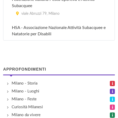
Subacquee
viale Abruzzi 79, Milano
HSA - Associazione Nazionale Attività Subacquee e
Natatorie per Disabili
via Fratelli Rosselli 3, Milano
Mart Sub
corso Buenos Aires 8, Milano
APPROFONDIMENTI
Nautica Pennati
Milano - Storia
piazzale Stazione Porta Genova 3, Milano
Milano - Luoghi
Milano - Feste
Orca - Associazione sportiva - Sezione di Milano
Curiosità Milanesi
via San Alessandro 46, Milano
Milano da vivere