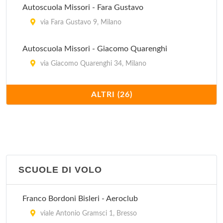
Autoscuola Missori - Fara Gustavo
via Fara Gustavo 9, Milano
Autoscuola Missori - Giacomo Quarenghi
via Giacomo Quarenghi 34, Milano
Autoscuola Missori - Porta Romana
ALTRI (26)
corso di Porta Romana 9, Milano
Blu Oltremare
via Caio Secondo Plinio 46, Milano
SCUOLE DI VOLO
Blu Progetto Mare
via dei Gracchi 24, Milano
Franco Bordoni Bisleri - Aeroclub
Blu Sailing
viale Antonio Gramsci 1, Bresso