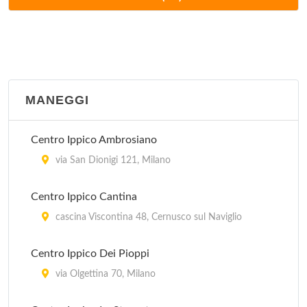
via Salvo d'Acquisto 6, Basiglio
Golf Club Campo Pratica Orsini
via Buozzi 4/c, Peschiera Borromeo
MANEGGI
Golf Club Le Rovedine
via Karl Marx 18, Opera
Centro Ippico Ambrosiano
Golf Club Mirasole
via San Dionigi 121, Milano
via Karl Marx 16, Opera
Centro Ippico Cantina
Golf Green Club
cascina Viscontina 48, Cernusco sul Naviglio
via Alessandro Manzoni 45, Lainate
Centro Ippico Dei Pioppi
Harbour Club Milano Associazione Sportiva
via Olgettina 70, Milano
via Cascina Bellaria 19, Milano