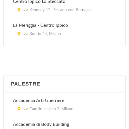
Centro Ippico Lo Steccato
via Kennedy 12, Pessano con Bornago
La Meriggia - Centro Ippico
via Budrio 44, Milano
Maneggio Dioscuri
via Ippodromo 134, Milano
Milanese - Centro Ippico
via Macconago 20, Milano
PALESTRE
Accademia Arti Guerriere
via Camillo Hajech 2, Milano
Accademia di Body Building