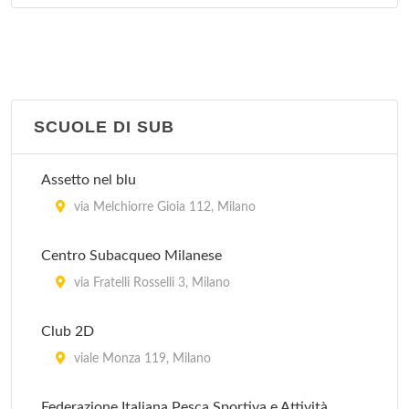
via Principe Eugenio 24, Milano
Centro Velico Caprera
corso Italia 10, Milano
SCUOLE DI SUB
Club della Vela Mare Aperto
via Conca Del Naviglio 2, Milano
Assetto nel blu
via Melchiorre Gioia 112, Milano
Centro Subacqueo Milanese
via Fratelli Rosselli 3, Milano
Club 2D
viale Monza 119, Milano
Federazione Italiana Pesca Sportiva e Attività