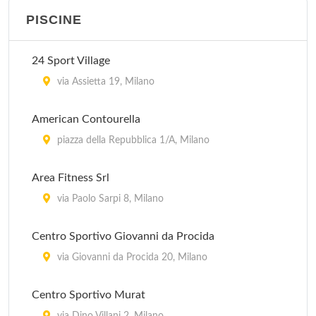
PISCINE
Body Building Club
via Padova 312/A, Milano
24 Sport Village
Bodyline
via Assietta 19, Milano
via Lambrate 20, Milano
American Contourella
Brera Sport Club
piazza della Repubblica 1/A, Milano
via Varese 6, Milano
Area Fitness Srl
Carla Strauss "Ginnastica per tutte le età"
via Paolo Sarpi 8, Milano
corso Vittorio Emanuele II 22, Milano
Centro Sportivo Giovanni da Procida
via Giovanni da Procida 20, Milano
Centro Sportivo Murat