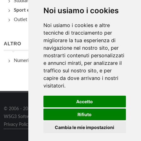
Studiare
Noi usiamo i cookies
Sport e Benessere
Outlet e spacci aziendali
Noi usiamo i cookies e altre
tecniche di tracciamento per
migliorare la tua esperienza di
ALTRO
navigazione nel nostro sito, per
mostrarti contenuti personalizzati
Numeri Utili
e annunci mirati, per analizzare il
traffico sul nostro sito, e per
capire da dove arrivano i nostri
visitatori.
Accetto
© 2006 - 2026
WSG3 STUDIO
tutti i diritti riservati. Powered by
Rifiuto
WSG3 Software
Privacy Policy
/
Preferenze sui Cookies
Cambia le mie impostazioni
Informazioni
/
Contatti
/
Sitemap