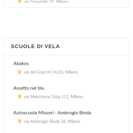
via Donatello 21, Milano
Golden Gym e Climbing Club
via Francesco Brioschi 26, Milano
Poliuisp 10
SCUOLE DI VELA
via Cialdini 107, Milano
Abakos
Sci Club Alaska
via dei Gracchi 24/26, Milano
via Andrea Verga 16/BIS, Milano
Assetto nel blu
via Melchiorre Gioia 112, Milano
Autoscuola Missori - Ambrogio Binda
via Ambrogio Binda 36, Milano