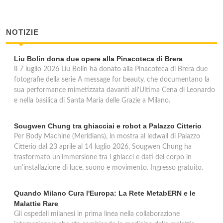
Professional Sport Center
via Giambellino 57, Milano
NOTIZIE
Shark Sub Service
Liu Bolin dona due opere alla Pinacoteca di Brera
viale Legioni Romane 55, Milano
Il 7 luglio 2026 Liu Bolin ha donato alla Pinacoteca di Brera due
fotografie della serie A message for beauty, che documentano la
Sportissimo Prodesub
sua performance mimetizzata davanti all'Ultima Cena di Leonardo
e nella basilica di Santa Maria delle Grazie a Milano.
via Giuseppe Ripamonti 21, Milano
Sougwen Chung tra ghiacciai e robot a Palazzo Citterio
Per Body Machine (Meridians), in mostra al ledwall di Palazzo
Citterio dal 23 aprile al 14 luglio 2026, Sougwen Chung ha
trasformato un'immersione tra i ghiacci e dati del corpo in
un'installazione di luce, suono e movimento. Ingresso gratuito.
Quando Milano Cura l'Europa: La Rete MetabERN e le
Malattie Rare
Gli ospedali milanesi in prima linea nella collaborazione