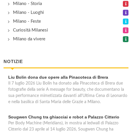
Milano - Storia
via San Alessandro 46, Milano
Milano - Luoghi
Milano - Feste
Professional Sport Center
Curiosità Milanesi
via Giambellino 57, Milano
Milano da vivere
Shark Sub Service
viale Legioni Romane 55, Milano
NOTIZIE
Sportissimo Prodesub
Liu Bolin dona due opere alla Pinacoteca di Brera
via Giuseppe Ripamonti 21, Milano
Il 7 luglio 2026 Liu Bolin ha donato alla Pinacoteca di Brera due
fotografie della serie A message for beauty, che documentano la
sua performance mimetizzata davanti all'Ultima Cena di Leonardo
e nella basilica di Santa Maria delle Grazie a Milano.
Sougwen Chung tra ghiacciai e robot a Palazzo Citterio
Per Body Machine (Meridians), in mostra al ledwall di Palazzo
Citterio dal 23 aprile al 14 luglio 2026, Sougwen Chung ha