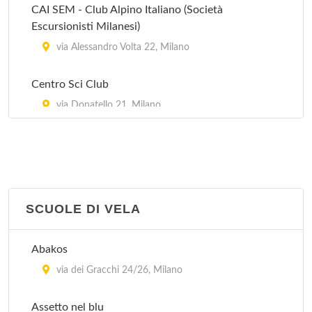
CAI SEM - Club Alpino Italiano (Società
Escursionisti Milanesi)
via Alessandro Volta 22, Milano
Centro Sci Club
via Donatello 21, Milano
Golden Gym e Climbing Club
via Francesco Brioschi 26, Milano
Poliuisp 10
SCUOLE DI VELA
via Cialdini 107, Milano
Abakos
Sci Club Alaska
via dei Gracchi 24/26, Milano
via Andrea Verga 16/BIS, Milano
Assetto nel blu