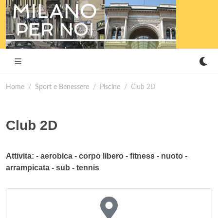
Home
Sport e Benessere
Piscine
Club 2D
Club 2D
Attivita: - aerobica - corpo libero - fitness - nuoto -
arrampicata - sub - tennis