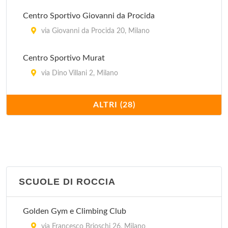
via Varese 6, Milano
Centro Sportivo Giovanni da Procida
via Giovanni da Procida 20, Milano
Centro Sportivo Murat
via Dino Villani 2, Milano
Centro Sportivo Saini
ALTRI (28)
via Arcangelo Corelli 136, Milano
Club Supersport
via Luigi Torelli 6, Milano
SCUOLE DI ROCCIA
Fisiodynamic
via Achille Maiocchi 8, Milano
Golden Gym e Climbing Club
Get Fit - Jel
via Francesco Brioschi 26, Milano