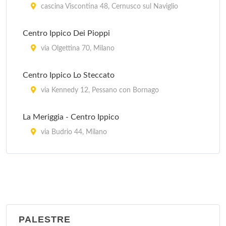
Golf Green Club
cascina Viscontina 48, Cernusco sul Naviglio
via Alessandro Manzoni 45, Lainate
Centro Ippico Dei Pioppi
Harbour Club Milano Associazione Sportiva
via Olgettina 70, Milano
via Cascina Bellaria 19, Milano
Centro Ippico Lo Steccato
via Kennedy 12, Pessano con Bornago
La Meriggia - Centro Ippico
via Budrio 44, Milano
Maneggio Dioscuri
via Ippodromo 134, Milano
Milanese - Centro Ippico
via Macconago 20, Milano
PALESTRE