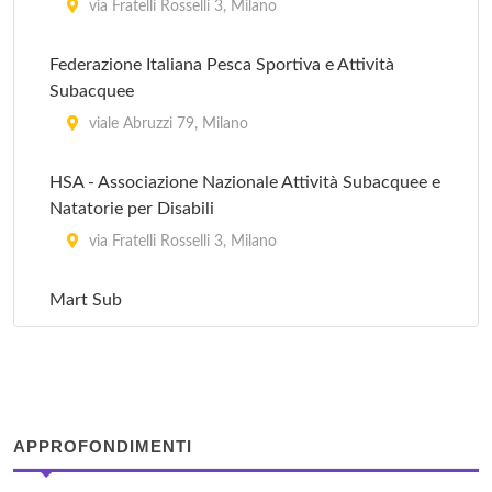
via Fratelli Rosselli 3, Milano
Federazione Italiana Pesca Sportiva e Attività
Subacquee
viale Abruzzi 79, Milano
HSA - Associazione Nazionale Attività Subacquee e
Natatorie per Disabili
via Fratelli Rosselli 3, Milano
Mart Sub
corso Buenos Aires 8, Milano
Nautica Pennati
piazzale Stazione Porta Genova 3, Milano
APPROFONDIMENTI
Orca - Associazione sportiva - Sezione di Milano