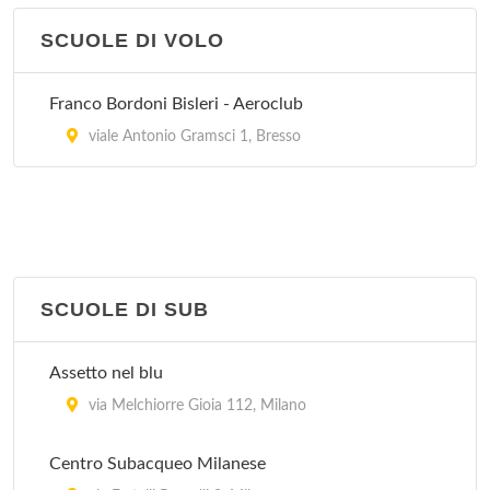
SCUOLE DI VOLO
Blu Progetto Mare
via dei Gracchi 24, Milano
Franco Bordoni Bisleri - Aeroclub
Blu Sailing
viale Antonio Gramsci 1, Bresso
via Principe Eugenio 24, Milano
Centro Velico Caprera
corso Italia 10, Milano
SCUOLE DI SUB
Club della Vela Mare Aperto
via Conca Del Naviglio 2, Milano
Assetto nel blu
via Melchiorre Gioia 112, Milano
Centro Subacqueo Milanese