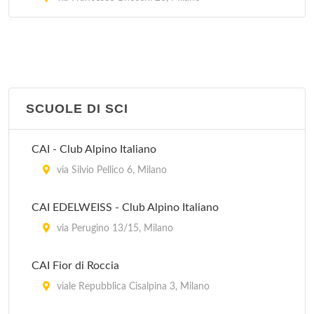
via Piacenza 4, Milano
Harbour Club Milano
via Cascina Bellaria 19, Milano
SCUOLE DI SCI
Infostrada SportVillage (ex Lido)
piazzale Lotto 15, Milano
CAI - Club Alpino Italiano
via Silvio Pellico 6, Milano
CAI EDELWEISS - Club Alpino Italiano
via Perugino 13/15, Milano
CAI Fior di Roccia
viale Repubblica Cisalpina 3, Milano