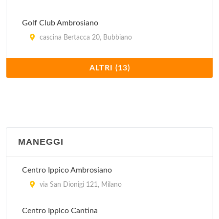
Golf Club Ambrosiano
cascina Bertacca 20, Bubbiano
Golf Club Basiglio
ALTRI (13)
via Salvo d'Acquisto 6, Basiglio
Golf Club Campo Pratica Orsini
via Buozzi 4/c, Peschiera Borromeo
MANEGGI
Golf Club Le Rovedine
via Karl Marx 18, Opera
Centro Ippico Ambrosiano
Golf Club Mirasole
via San Dionigi 121, Milano
via Karl Marx 16, Opera
Centro Ippico Cantina