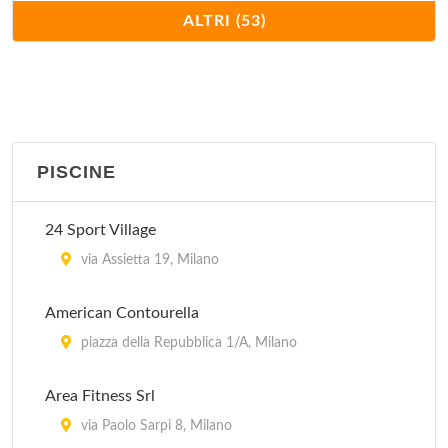
American Contourella "piazza della Repubblica"
ALTRI (53)
piazza della Repubblica 1/A, Milano
American Contourella "via Raffaello Sanzio"
via Raffaello Sanzio 39, Milano
PISCINE
Arienta
via San Tomaso 6, Milano
24 Sport Village
Body Building Club
via Assietta 19, Milano
via Padova 312/A, Milano
American Contourella
Bodyline
piazza della Repubblica 1/A, Milano
via Lambrate 20, Milano
Area Fitness Srl
Brera Sport Club
via Paolo Sarpi 8, Milano