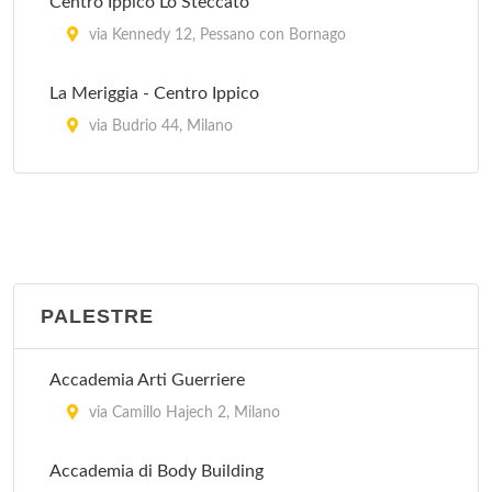
Centro Ippico Lo Steccato
via Kennedy 12, Pessano con Bornago
La Meriggia - Centro Ippico
via Budrio 44, Milano
Maneggio Dioscuri
via Ippodromo 134, Milano
Milanese - Centro Ippico
via Macconago 20, Milano
PALESTRE
Accademia Arti Guerriere
via Camillo Hajech 2, Milano
Accademia di Body Building