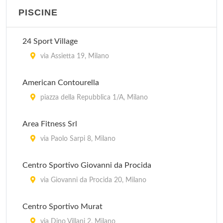
PISCINE
Arienta
via San Tomaso 6, Milano
24 Sport Village
Body Building Club
via Assietta 19, Milano
via Padova 312/A, Milano
American Contourella
Bodyline
piazza della Repubblica 1/A, Milano
via Lambrate 20, Milano
Area Fitness Srl
Brera Sport Club
via Paolo Sarpi 8, Milano
via Varese 6, Milano
Centro Sportivo Giovanni da Procida
via Giovanni da Procida 20, Milano
Centro Sportivo Murat
via Dino Villani 2, Milano