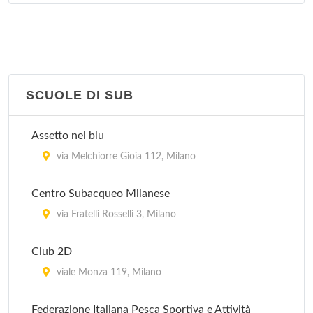
via Principe Eugenio 24, Milano
Centro Velico Caprera
corso Italia 10, Milano
SCUOLE DI SUB
Club della Vela Mare Aperto
via Conca Del Naviglio 2, Milano
Assetto nel blu
via Melchiorre Gioia 112, Milano
Centro Subacqueo Milanese
via Fratelli Rosselli 3, Milano
Club 2D
viale Monza 119, Milano
Federazione Italiana Pesca Sportiva e Attività