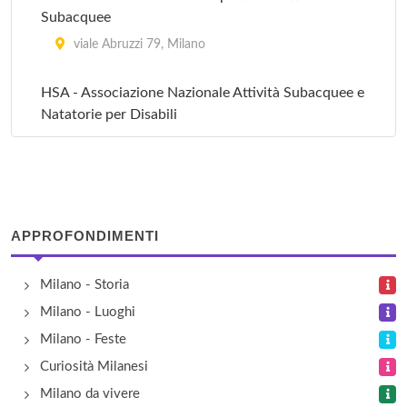
Subacquee
viale Abruzzi 79, Milano
HSA - Associazione Nazionale Attività Subacquee e
Natatorie per Disabili
via Fratelli Rosselli 3, Milano
Mart Sub
corso Buenos Aires 8, Milano
APPROFONDIMENTI
Nautica Pennati
Milano - Storia
piazzale Stazione Porta Genova 3, Milano
Milano - Luoghi
Milano - Feste
Orca - Associazione sportiva - Sezione di Milano
Curiosità Milanesi
via San Alessandro 46, Milano
Milano da vivere