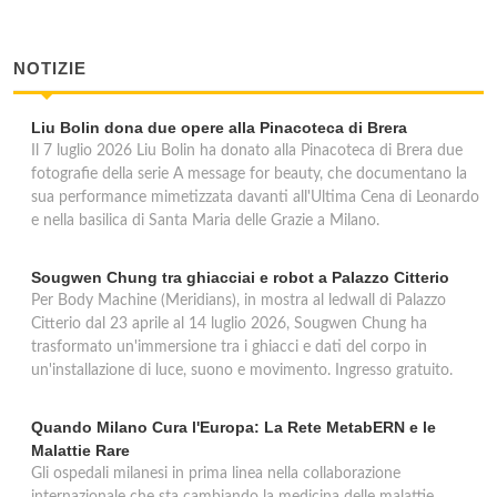
Shark Sub Service
viale Legioni Romane 55, Milano
NOTIZIE
Sportissimo Prodesub
Liu Bolin dona due opere alla Pinacoteca di Brera
via Giuseppe Ripamonti 21, Milano
Il 7 luglio 2026 Liu Bolin ha donato alla Pinacoteca di Brera due
fotografie della serie A message for beauty, che documentano la
sua performance mimetizzata davanti all'Ultima Cena di Leonardo
e nella basilica di Santa Maria delle Grazie a Milano.
Sougwen Chung tra ghiacciai e robot a Palazzo Citterio
Per Body Machine (Meridians), in mostra al ledwall di Palazzo
Citterio dal 23 aprile al 14 luglio 2026, Sougwen Chung ha
trasformato un'immersione tra i ghiacci e dati del corpo in
un'installazione di luce, suono e movimento. Ingresso gratuito.
Quando Milano Cura l'Europa: La Rete MetabERN e le
Malattie Rare
Gli ospedali milanesi in prima linea nella collaborazione