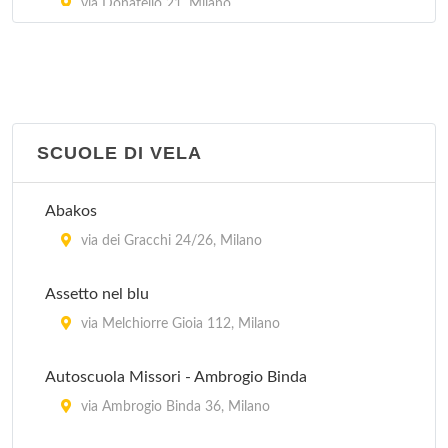
via Donatello 21, Milano
Golden Gym e Climbing Club
via Francesco Brioschi 26, Milano
Poliuisp 10
SCUOLE DI VELA
via Cialdini 107, Milano
Abakos
Sci Club Alaska
via dei Gracchi 24/26, Milano
via Andrea Verga 16/BIS, Milano
Assetto nel blu
via Melchiorre Gioia 112, Milano
Autoscuola Missori - Ambrogio Binda
via Ambrogio Binda 36, Milano