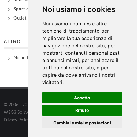
Noi usiamo i cookies
Sport e Benessere
Outlet e spacci aziendali
Noi usiamo i cookies e altre
tecniche di tracciamento per
migliorare la tua esperienza di
ALTRO
navigazione nel nostro sito, per
mostrarti contenuti personalizzati
Numeri Utili
e annunci mirati, per analizzare il
traffico sul nostro sito, e per
capire da dove arrivano i nostri
visitatori.
Accetto
© 2006 - 2026
WSG3 STUDIO
tutti i diritti riservati. Powered by
Rifiuto
WSG3 Software
Privacy Policy
/
Preferenze sui Cookies
Cambia le mie impostazioni
Informazioni
/
Contatti
/
Sitemap