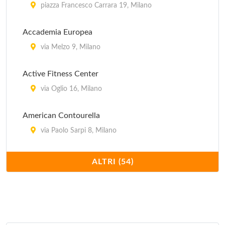
piazza Francesco Carrara 19, Milano
Accademia Europea
via Melzo 9, Milano
Active Fitness Center
via Oglio 16, Milano
American Contourella
via Paolo Sarpi 8, Milano
American Contourella "piazza della Repubblica"
ALTRI (54)
piazza della Repubblica 1/A, Milano
American Contourella "via Raffaello Sanzio"
via Raffaello Sanzio 39, Milano