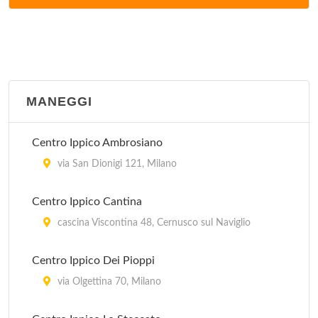
via Salvo d'Acquisto 6, Basiglio
Golf Club Campo Pratica Orsini
via Buozzi 4/c, Peschiera Borromeo
MANEGGI
Golf Club Le Rovedine
via Karl Marx 18, Opera
Centro Ippico Ambrosiano
Golf Club Mirasole
via San Dionigi 121, Milano
via Karl Marx 16, Opera
Centro Ippico Cantina
Golf Green Club
cascina Viscontina 48, Cernusco sul Naviglio
via Alessandro Manzoni 45, Lainate
Centro Ippico Dei Pioppi
Harbour Club Milano Associazione Sportiva
via Olgettina 70, Milano
via Cascina Bellaria 19, Milano