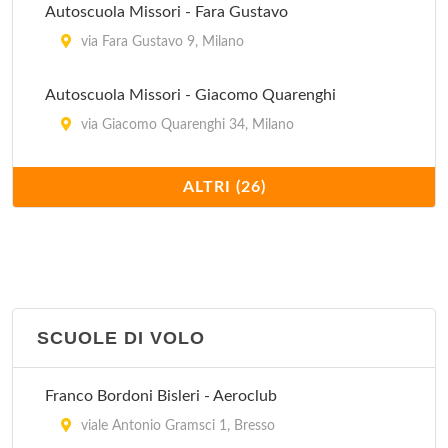
Autoscuola Missori - Fara Gustavo
via Fara Gustavo 9, Milano
Autoscuola Missori - Giacomo Quarenghi
via Giacomo Quarenghi 34, Milano
Autoscuola Missori - Porta Romana
ALTRI (26)
corso di Porta Romana 9, Milano
Blu Oltremare
via Caio Secondo Plinio 46, Milano
SCUOLE DI VOLO
Blu Progetto Mare
via dei Gracchi 24, Milano
Franco Bordoni Bisleri - Aeroclub
Blu Sailing
viale Antonio Gramsci 1, Bresso