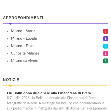
Basilica di San Lorenzo Maggiore
corso di Porta Ticinese 39, Milano
APPROFONDIMENTI
Basilica di San Vittore
Milano - Storia
via San Vittore 25, Milano
Milano - Luoghi
Milano - Feste
Basilica di Sant'Ambrogio
Curiosità Milanesi
piazza Sant'Ambrogio 15, Milano
Milano da vivere
Basilica di Sant'Eustorgio
piazza Sant'Eustorgio 1, Milano
NOTIZIE
Casa Atellani Conti
Liu Bolin dona due opere alla Pinacoteca di Brera
Il 7 luglio 2026 Liu Bolin ha donato alla Pinacoteca di Brera due
corso Magenta 65/67, Milano
fotografie della serie A message for beauty, che documentano la
sua performance mimetizzata davanti all'Ultima Cena di Leonardo