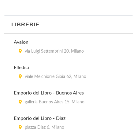
Biblioteca Trivulziana
piazza Castello 23, Milano
LIBRERIE
Biblioteca Vigentina
corso di Porta Vigentina 15, Milano
Avalon
Centro di Documentazione Ebraica Contemporanea
via Luigi Settembrini 20, Milano
via Eupili 6, Milano
Elledici
Civica
viale Melchiorre Gioia 62, Milano
piazza Giuseppe Garibaldi 20, Muggiò
Emporio del Libro - Buenos Aires
Civica Emeroteca della Biblioteca d'Arte
galleria Buenos Aires 15, Milano
via Cimarosa 1, Milano
Emporio del Libro - Diaz
piazza Diaz 6, Milano