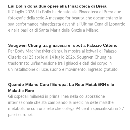
British Institutes
Liu Bolin dona due opere alla Pinacoteca di Brera
Il 7 luglio 2026 Liu Bolin ha donato alla Pinacoteca di Brera due
viale Leonardo Da Vinci 43, Trezzano sul Naviglio
fotografie della serie A message for beauty, che documentano la
sua performance mimetizzata davanti all'Ultima Cena di Leonardo
e nella basilica di Santa Maria delle Grazie a Milano.
Sougwen Chung tra ghiacciai e robot a Palazzo Citterio
Per Body Machine (Meridians), in mostra al ledwall di Palazzo
Citterio dal 23 aprile al 14 luglio 2026, Sougwen Chung ha
trasformato un'immersione tra i ghiacci e dati del corpo in
un'installazione di luce, suono e movimento. Ingresso gratuito.
Quando Milano Cura l'Europa: La Rete MetabERN e le
Malattie Rare
Gli ospedali milanesi in prima linea nella collaborazione
internazionale che sta cambiando la medicina delle malattie
metaboliche con una rete che collega 94 centri specializzati in 27
paesi europei.