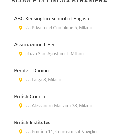
SCUOLE DI LINGUA STRANIERA
Centro di Formazione Mincio
via Mincio 21, Milano
ABC Kensington School of English
Centro di Formazione Quarenghi
via Privata del Gonfalone 5, Milano
via Giacomo Quarenghi 12, Milano
Associazione L.E.S.
Centro di Formazione San Giusto
piazza Sant'Agostino 1, Milano
via San Giusto 65, Milano
Berlitz - Duomo
Centro di Formazione Sant' Elembardo
via Larga 8, Milano
via Sant' Elembardo 4, Milano
British Council
via Alessandro Manzoni 38, Milano
British Institutes
via Pontida 11, Cernusco sul Naviglio