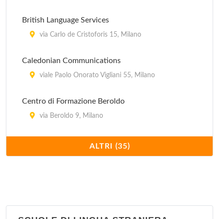
via Broletto 28, Milano
British Language Services
La Libreria Militare
via Carlo de Cristoforis 15, Milano
via Morigi 15, Milano
Caledonian Communications
viale Paolo Onorato Vigliani 55, Milano
Centro di Formazione Beroldo
via Beroldo 9, Milano
Centro di Formazione D'Annunzio
ALTRI (35)
via Gabriele D'Annunzio 17, Milano
Centro di Formazione Decorati
via Decorati Al Valor Civile 10, Milano