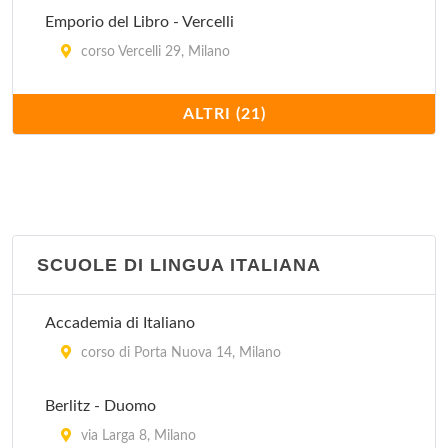
Emporio del Libro - Vercelli
corso Vercelli 29, Milano
Feltrinelli Libri - Manzoni
ALTRI (21)
via Alessandro Manzoni 12, Milano
Feltrinelli Libri e Musica - Buenos Aires
corso Buenos Aires 33, Milano
SCUOLE DI LINGUA ITALIANA
Feltrinelli Libri e Musica - Piemonte
piazza Piemonte 2, Milano
Accademia di Italiano
Hoepli
corso di Porta Nuova 14, Milano
via Hoepli 5, Milano
Berlitz - Duomo
La libreria del mare
via Larga 8, Milano