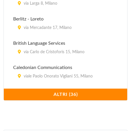
La Libreria Militare
via Larga 8, Milano
via Morigi 15, Milano
Berlitz - Loreto
Libreria Ancòra
via Mercadante 17, Milano
via Larga 7, Milano
British Language Services
via Carlo de Cristoforis 15, Milano
Caledonian Communications
viale Paolo Onorato Vigliani 55, Milano
Centro di Formazione Beroldo
ALTRI (36)
via Beroldo 9, Milano
Centro di Formazione D'Annunzio
via Gabriele D'Annunzio 17, Milano