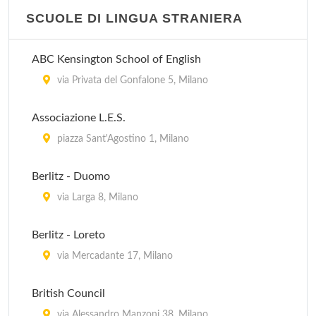
SCUOLE DI LINGUA STRANIERA
Centro di Formazione Decorati
via Decorati Al Valor Civile 10, Milano
ABC Kensington School of English
Centro di Formazione Mincio
via Privata del Gonfalone 5, Milano
via Mincio 21, Milano
Associazione L.E.S.
Centro di Formazione Quarenghi
piazza Sant'Agostino 1, Milano
via Giacomo Quarenghi 12, Milano
Berlitz - Duomo
Centro di Formazione San Giusto
via Larga 8, Milano
via San Giusto 65, Milano
Berlitz - Loreto
via Mercadante 17, Milano
British Council
via Alessandro Manzoni 38, Milano