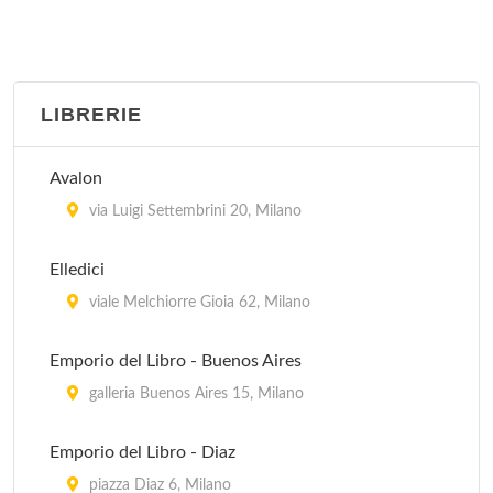
Biblioteca Trivulziana
piazza Castello 23, Milano
LIBRERIE
Biblioteca Vigentina
corso di Porta Vigentina 15, Milano
Avalon
Centro di Documentazione Ebraica Contemporanea
via Luigi Settembrini 20, Milano
via Eupili 6, Milano
Elledici
Civica
viale Melchiorre Gioia 62, Milano
piazza Giuseppe Garibaldi 20, Muggiò
Emporio del Libro - Buenos Aires
Civica Emeroteca della Biblioteca d'Arte
galleria Buenos Aires 15, Milano
via Cimarosa 1, Milano
Emporio del Libro - Diaz
piazza Diaz 6, Milano