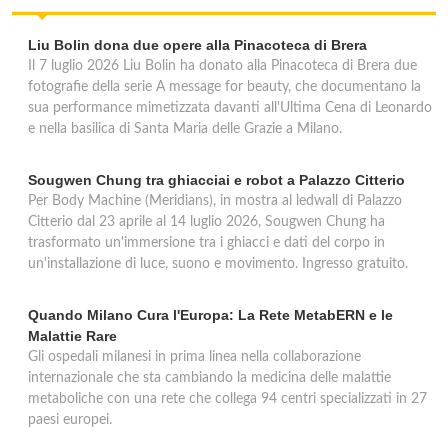
British Institutes
Liu Bolin dona due opere alla Pinacoteca di Brera
Il 7 luglio 2026 Liu Bolin ha donato alla Pinacoteca di Brera due
via Aldo Moro 107, San Donato Milanese
fotografie della serie A message for beauty, che documentano la
sua performance mimetizzata davanti all'Ultima Cena di Leonardo
e nella basilica di Santa Maria delle Grazie a Milano.
Sougwen Chung tra ghiacciai e robot a Palazzo Citterio
Per Body Machine (Meridians), in mostra al ledwall di Palazzo
Citterio dal 23 aprile al 14 luglio 2026, Sougwen Chung ha
trasformato un'immersione tra i ghiacci e dati del corpo in
un'installazione di luce, suono e movimento. Ingresso gratuito.
Quando Milano Cura l'Europa: La Rete MetabERN e le
Malattie Rare
Gli ospedali milanesi in prima linea nella collaborazione
internazionale che sta cambiando la medicina delle malattie
metaboliche con una rete che collega 94 centri specializzati in 27
paesi europei.