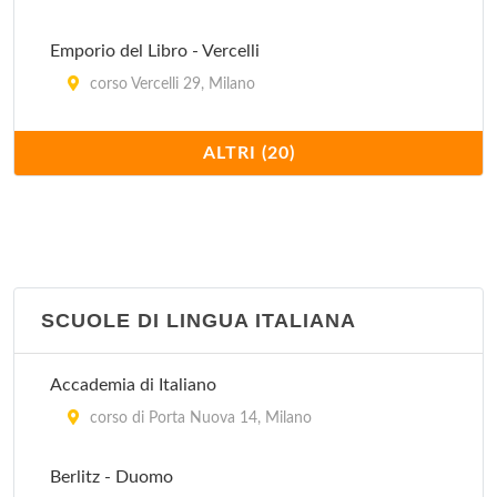
Emporio del Libro - Vercelli
corso Vercelli 29, Milano
Feltrinelli Libri e Musica - Buenos Aires
ALTRI (20)
corso Buenos Aires 33, Milano
Feltrinelli Libri e Musica - Piemonte
piazza Piemonte 2, Milano
SCUOLE DI LINGUA ITALIANA
Hoepli
via Hoepli 5, Milano
Accademia di Italiano
La libreria del mare
corso di Porta Nuova 14, Milano
via Broletto 28, Milano
Berlitz - Duomo