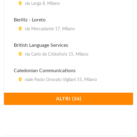
La Libreria Militare
via Larga 8, Milano
via Morigi 15, Milano
Berlitz - Loreto
Libreria Ancòra
via Mercadante 17, Milano
via Larga 7, Milano
British Language Services
via Carlo de Cristoforis 15, Milano
Caledonian Communications
viale Paolo Onorato Vigliani 55, Milano
Centro di Formazione Beroldo
ALTRI (36)
via Beroldo 9, Milano
Centro di Formazione D'Annunzio
via Gabriele D'Annunzio 17, Milano