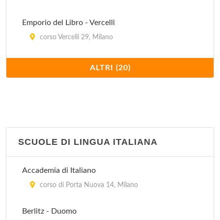
Emporio del Libro - Vercelli
corso Vercelli 29, Milano
Feltrinelli Libri - Manzoni
ALTRI (20)
via Alessandro Manzoni 12, Milano
Feltrinelli Libri e Musica - Buenos Aires
corso Buenos Aires 33, Milano
SCUOLE DI LINGUA ITALIANA
Feltrinelli Libri e Musica - Piemonte
piazza Piemonte 2, Milano
Accademia di Italiano
Hoepli
corso di Porta Nuova 14, Milano
via Hoepli 5, Milano
Berlitz - Duomo