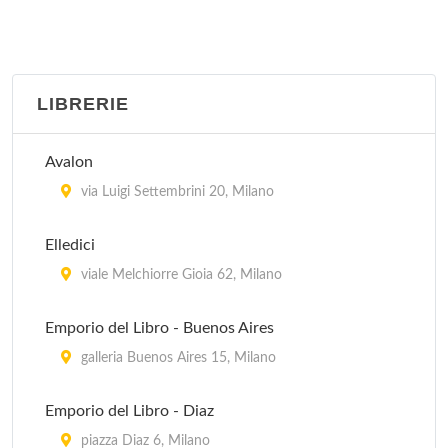
Biblioteca Trivulziana
piazza Castello 23, Milano
LIBRERIE
Biblioteca Vigentina
corso di Porta Vigentina 15, Milano
Avalon
Centro di Documentazione Ebraica Contemporanea
via Luigi Settembrini 20, Milano
via Eupili 6, Milano
Elledici
Civica
viale Melchiorre Gioia 62, Milano
piazza Giuseppe Garibaldi 20, Muggiò
Emporio del Libro - Buenos Aires
Civica Emeroteca della Biblioteca d'Arte
galleria Buenos Aires 15, Milano
via Cimarosa 1, Milano
Emporio del Libro - Diaz
piazza Diaz 6, Milano