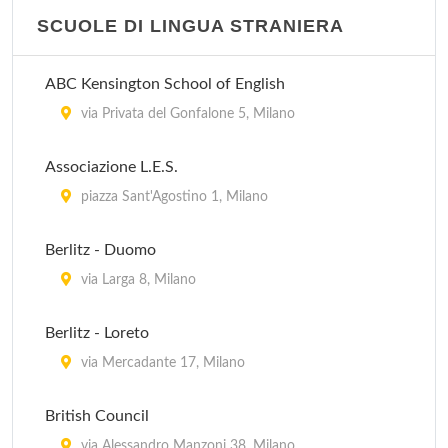
SCUOLE DI LINGUA STRANIERA
Centro di Formazione Decorati
via Decorati Al Valor Civile 10, Milano
ABC Kensington School of English
Centro di Formazione Mincio
via Privata del Gonfalone 5, Milano
via Mincio 21, Milano
Associazione L.E.S.
Centro di Formazione Quarenghi
piazza Sant'Agostino 1, Milano
via Giacomo Quarenghi 12, Milano
Berlitz - Duomo
Centro di Formazione San Giusto
via Larga 8, Milano
via San Giusto 65, Milano
Berlitz - Loreto
via Mercadante 17, Milano
British Council
via Alessandro Manzoni 38, Milano