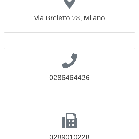
via Broletto 28, Milano
0286464426
0289010228