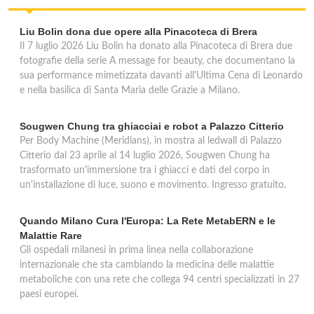
British Institutes
Liu Bolin dona due opere alla Pinacoteca di Brera
Il 7 luglio 2026 Liu Bolin ha donato alla Pinacoteca di Brera due
via Aldo Moro 107, San Donato Milanese
fotografie della serie A message for beauty, che documentano la
sua performance mimetizzata davanti all'Ultima Cena di Leonardo
e nella basilica di Santa Maria delle Grazie a Milano.
Sougwen Chung tra ghiacciai e robot a Palazzo Citterio
Per Body Machine (Meridians), in mostra al ledwall di Palazzo
Citterio dal 23 aprile al 14 luglio 2026, Sougwen Chung ha
trasformato un'immersione tra i ghiacci e dati del corpo in
un'installazione di luce, suono e movimento. Ingresso gratuito.
Quando Milano Cura l'Europa: La Rete MetabERN e le
Malattie Rare
Gli ospedali milanesi in prima linea nella collaborazione
internazionale che sta cambiando la medicina delle malattie
metaboliche con una rete che collega 94 centri specializzati in 27
paesi europei.