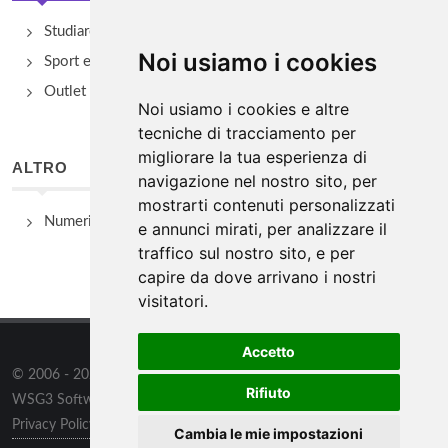
Studiare
Noi usiamo i cookies
Sport e Benessere
Outlet e spacci aziendali
Noi usiamo i cookies e altre
tecniche di tracciamento per
migliorare la tua esperienza di
ALTRO
navigazione nel nostro sito, per
mostrarti contenuti personalizzati
Numeri Utili
e annunci mirati, per analizzare il
traffico sul nostro sito, e per
capire da dove arrivano i nostri
visitatori.
Accetto
© 2006 - 2026
WSG3 STUDIO
tutti i diritti riservati. Powered by
Rifiuto
WSG3 Software
Privacy Policy
/
Preferenze sui Cookies
Cambia le mie impostazioni