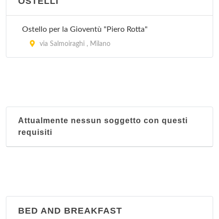
OSTELLI
Abacus
via Monte Grappa 39, Sesto San Giovanni
Ostello per la Gioventù "Piero Rotta"
via Salmoiraghi , Milano
Abc
via Molino Delle Armi 12, Milano
Acapulco
viale Lombardia 59, Milano
Attualmente nessun soggetto con questi
requisiti
Accademia
viale Certosa 68, Milano
BED AND BREAKFAST