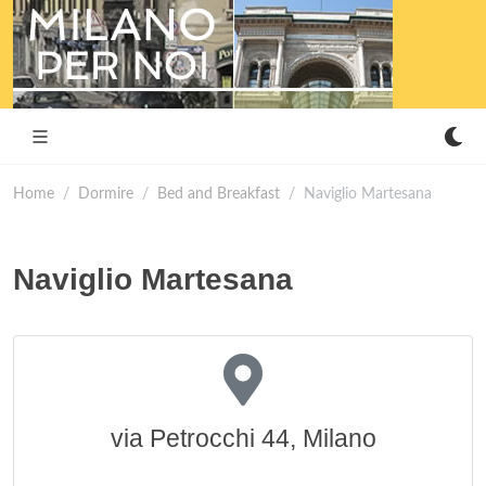
Home
Dormire
Bed and Breakfast
Naviglio Martesana
Naviglio Martesana
via Petrocchi 44, Milano