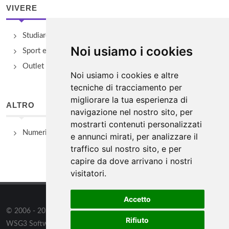
VIVERE
Studiare
Noi usiamo i cookies
Sport e Benessere
Outlet e spacci aziendali
Noi usiamo i cookies e altre
tecniche di tracciamento per
migliorare la tua esperienza di
ALTRO
navigazione nel nostro sito, per
mostrarti contenuti personalizzati
Numeri Utili
e annunci mirati, per analizzare il
traffico sul nostro sito, e per
capire da dove arrivano i nostri
visitatori.
Accetto
© 2006 - 2026
WSG3 STUDIO
tutti i diritti riservati. Powered by
Rifiuto
WSG3 Software