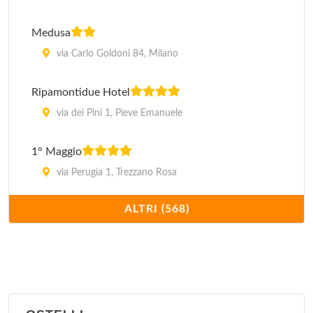
Medusa
via Carlo Goldoni 84, Milano
Ripamontidue Hotel
via dei Pini 1, Pieve Emanuele
1° Maggio
via Perugia 1, Trezzano Rosa
ALTRI (568)
2 C
via Colli di San Eramo 51, Legnano
2000
via Vitruvio 28, Milano