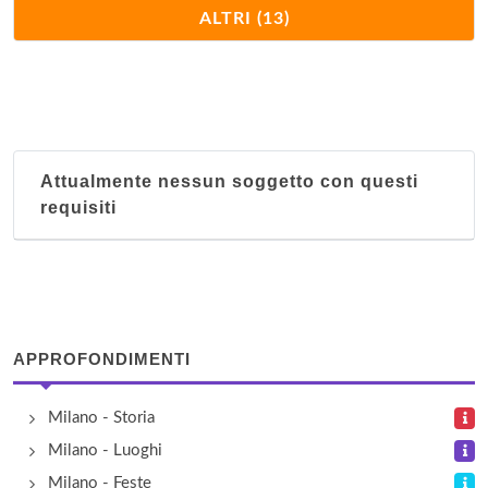
Oasi di Milano
ALTRI (13)
via degli Orti 17/A, Arese
San Giacomo Horses
via per Casorezzo , Arluno
Attualmente nessun soggetto con questi
Sant'Agostino
requisiti
via San Vincenzo 18/D, Milano
Sunre 8
via Tofane 1/3 8, Milano
APPROFONDIMENTI
Teresa Home
largo Murani 2, Milano
Milano - Storia
Milano - Luoghi
The Duck's Nest
Milano - Feste